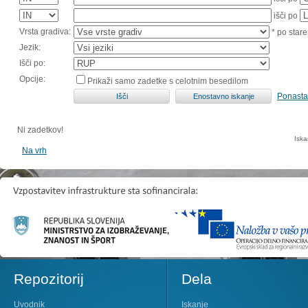
išči po
Vrsta gradiva:
* po stare
Jezik:
Išči po:
Opcije:
Prikaži samo zadetke s celotnim besedilom
Ponasta
Ni zadetkov!
Iska
Na vrh
Repozitorij
Dela
Uvodnik
Iskanje