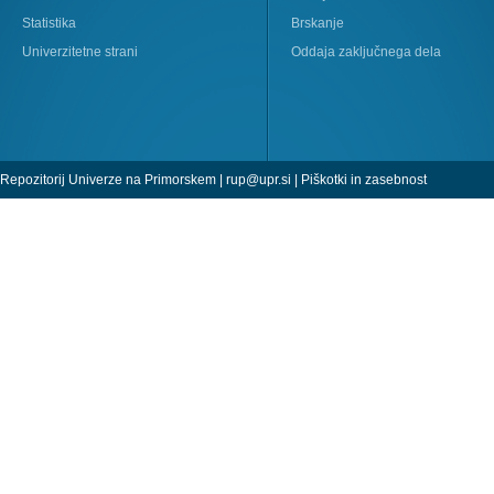
Statistika
Brskanje
Univerzitetne strani
Oddaja zaključnega dela
Repozitorij Univerze na Primorskem |
rup@upr.si
|
Piškotki in zasebnost