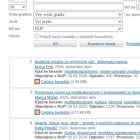
išči po
Vrsta gradiva:
* po stare
Jezik:
Išči po:
Opcije:
Prikaži samo zadetke s celotnim besedilom
Ponasta
1.
Multikulti zgodbe za sr(e)čnejši jutri : diplomska naloga
Mojca Pisk
, 2026, diplomsko delo
Ključne besede:
(multi)kultura(lizem)
,
model uporabe zgodbe 
Objavljeno v RUP:
03.06.2026;
Ogledov:
400;
Prenosov:
32
Celotno besedilo
(2,96 MB)
2.
Primerjava vzgoje za multikulturalizem v portugalskem in slo
Manca Molan
, 2025, diplomsko delo
Ključne besede:
multikulturalizem
,
kultura
,
strpnost
,
vzgojitelji
Objavljeno v RUP:
04.04.2025;
Ogledov:
1230;
Prenosov:
3
Celotno besedilo
(472,98 KB)
3.
Veselje, žalost, jeza, strah – projekt, s pomočjo katerega se o
Katja Petretič
, 2024, diplomsko delo
Ključne besede:
čustva
,
drugačnost
,
projektno raziskovalna 
Objavljeno v RUP:
05.07.2024;
Ogledov:
2197;
Prenosov:
12