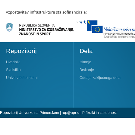
Repozitorij
Dela
Uvodnik
Iskanje
Statistika
Brskanje
Univerzitetne strani
Oddaja zaključnega dela
Repozitorij Univerze na Primorskem |
rup@upr.si
|
Piškotki in zasebnost