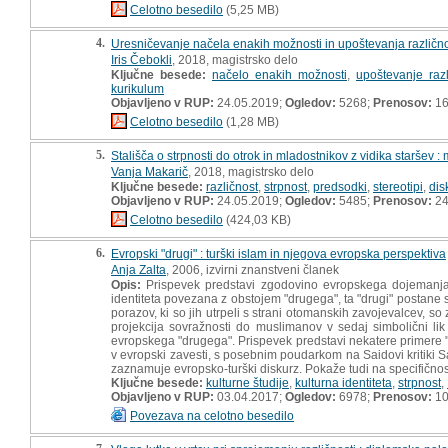
Celotno besedilo
(5,25 MB)
4.
Uresničevanje načela enakih možnosti in upoštevanja različnos
Iris Čebokli
, 2018, magistrsko delo
Ključne besede:
načelo enakih možnosti
,
upoštevanje razl
kurikulum
Objavljeno v RUP:
24.05.2019;
Ogledov:
5268;
Prenosov:
16
Celotno besedilo
(1,28 MB)
5.
Stališča o strpnosti do otrok in mladostnikov z vidika staršev :
Vanja Makarič
, 2018, magistrsko delo
Ključne besede:
različnost
,
strpnost
,
predsodki
,
stereotipi
,
dis
Objavljeno v RUP:
24.05.2019;
Ogledov:
5485;
Prenosov:
24
Celotno besedilo
(424,03 KB)
6.
Evropski "drugi" : turški islam in njegova evropska perspektiva
Anja Zalta
, 2006, izvirni znanstveni članek
Opis:
Prispevek predstavi zgodovino evropskega dojemanja "
identiteta povezana z obstojem "drugega", ta "drugi" postane
porazov, ki so jih utrpeli s strani otomanskih zavojevalcev, so 
projekcija sovražnosti do muslimanov v sedaj simbolični lik "T
evropskega "drugega". Prispevek predstavi nekatere primere "
v evropski zavesti, s posebnim poudarkom na Saidovi kritiki 
zaznamuje evropsko-turški diskurz. Pokaže tudi na specifičnosti
Ključne besede:
kulturne študije
,
kulturna identiteta
,
strpnost
,
Objavljeno v RUP:
03.04.2017;
Ogledov:
6978;
Prenosov:
10
Povezava na celotno besedilo