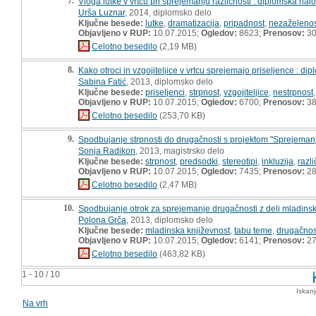
7.
Vloga lutke v vrtcu pri sprejemanju različnosti : diplomska nal
Urša Luznar
, 2014, diplomsko delo
Ključne besede:
lutke
,
dramatizacija
,
pripadnost
,
nezaželenos
Objavljeno v RUP:
10.07.2015;
Ogledov:
8623;
Prenosov:
30
Celotno besedilo
(2,19 MB)
8.
Kako otroci in vzgojiteljice v vrtcu sprejemajo priseljence : d
Sabina Fatić
, 2013, diplomsko delo
Ključne besede:
priseljenci
,
strpnost
,
vzgojiteljice
,
nestrpnost
Objavljeno v RUP:
10.07.2015;
Ogledov:
6700;
Prenosov:
38
Celotno besedilo
(253,70 KB)
9.
Spodbujanje strpnosti do drugačnosti s projektom "Sprejemanj
Sonja Radikon
, 2013, magistrsko delo
Ključne besede:
strpnost
,
predsodki
,
stereotipi
,
inkluzija
,
razli
Objavljeno v RUP:
10.07.2015;
Ogledov:
7435;
Prenosov:
28
Celotno besedilo
(2,47 MB)
10.
Spodbujanje otrok za sprejemanje drugačnosti z deli mladinsk
Polona Grča
, 2013, diplomsko delo
Ključne besede:
mladinska književnost
,
tabu teme
,
drugačnos
Objavljeno v RUP:
10.07.2015;
Ogledov:
6141;
Prenosov:
27
Celotno besedilo
(463,82 KB)
1 - 10 / 10
Iskan
Na vrh