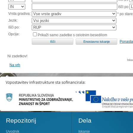
išči po
Vrsta gradiva:
* po stare
Jezik:
Išči po:
Opcije:
Prikaži samo zadetke s celotnim besedilom
Ponasta
Ni zadetkov!
Iska
Na vrh
Repozitorij
Dela
Uvodnik
Iskanje