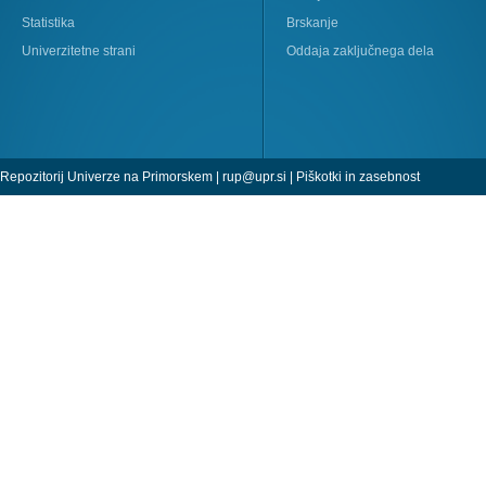
Statistika
Brskanje
Univerzitetne strani
Oddaja zaključnega dela
Repozitorij Univerze na Primorskem |
rup@upr.si
|
Piškotki in zasebnost