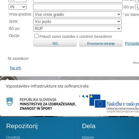
išči po
Vrsta gradiva:
* po stare
Jezik:
Išči po:
Opcije:
Prikaži samo zadetke s celotnim besedilom
Ponasta
Ni zadetkov!
Iska
Na vrh
Repozitorij
Dela
Uvodnik
Iskanje