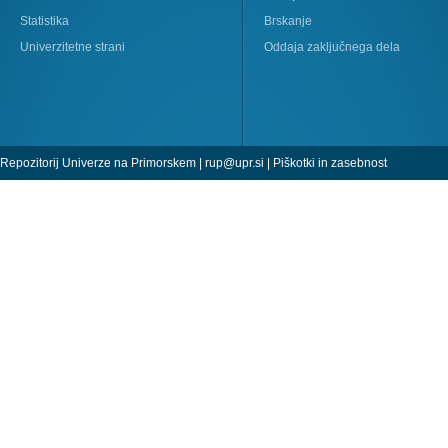
Statistika
Brskanje
Univerzitetne strani
Oddaja zaključnega dela
Repozitorij Univerze na Primorskem |
rup@upr.si
|
Piškotki in zasebnost