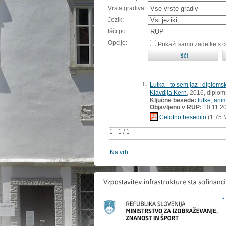
Vrsta gradiva:
Jezik:
Išči po:
Opcije:
Prikaži samo zadetke s 
1.
Lutka - to sem jaz : diplom
Klavdija Kern
, 2016, diplo
Ključne besede:
lutke
,
anim
Objavljeno v RUP:
10.11.2
Celotno besedilo
(1,75 
1 - 1 / 1
Na vrh