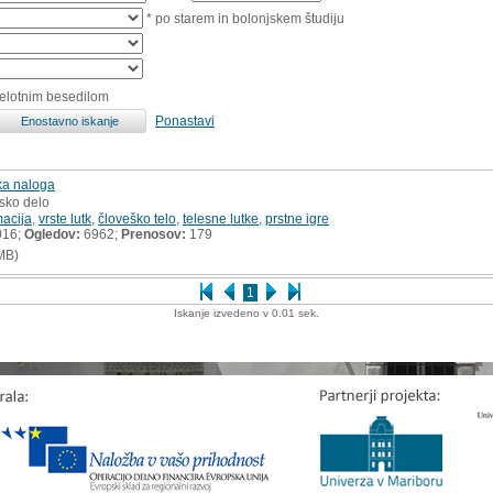
* po starem in bolonjskem študiju
celotnim besedilom
Ponastavi
ska naloga
msko delo
acija
,
vrste lutk
,
človeško telo
,
telesne lutke
,
prstne igre
016;
Ogledov:
6962;
Prenosov:
179
MB)
1
Iskanje izvedeno v 0.01 sek.