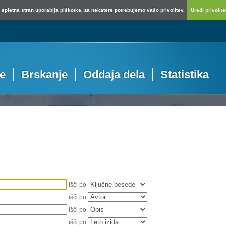
spletna stran uporablja piškotke, za nekatere potrebujemo vašo privolitev.
Uredi privolitev
je
Brskanje
Oddaja dela
Statistika
išči po
išči po
išči po
išči po