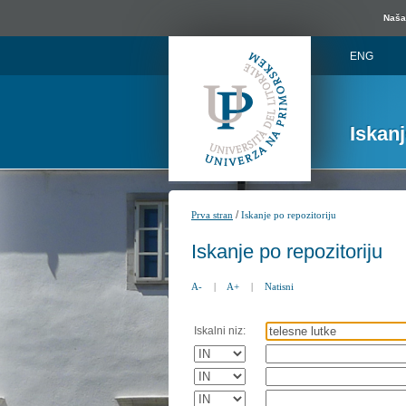
Naša 
ENG
Iskan
/
Prva stran
Iskanje po repozitoriju
Iskanje po repozitoriju
A-
|
A+
|
Natisni
Iskalni niz: