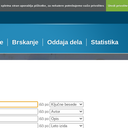
spletna stran uporablja piškotke, za nekatere potrebujemo vašo privolitev.
Uredi privolitev
je
Brskanje
Oddaja dela
Statistika
išči po
išči po
išči po
išči po