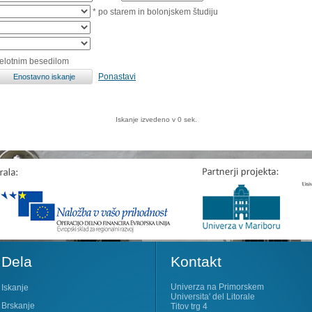
* po starem in bolonjskem študiju
celotnim besedilom
Ponastavi
Iskanje izvedeno v 0 sek.
Dela
Kontakt
Univerza na Primorskem
Iskanje
Universita' del Litorale
Brskanje
Titov trg 4