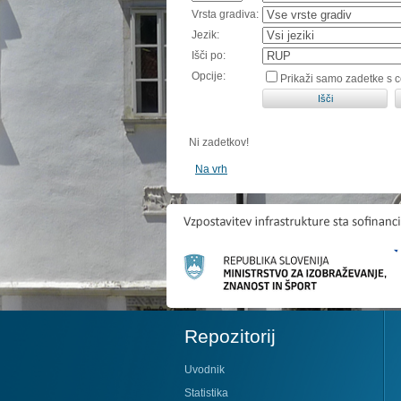
Vrsta gradiva:
Jezik:
Išči po:
Opcije:
Prikaži samo zadetke s 
Ni zadetkov!
Na vrh
Repozitorij
Uvodnik
Statistika