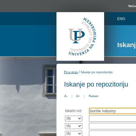
Naša 
ENG
Iskan
/
Prva stran
Iskanje po repozitoriju
Iskanje po repozitoriju
A-
|
A+
|
Natisni
Iskalni niz: