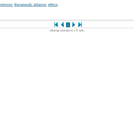
eriences
,
therapeutic alliance
,
ethics
1
Iskanje izvedeno v 0 sek.