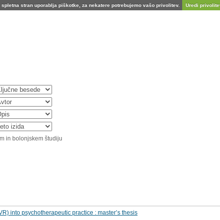
spletna stran uporablja piškotke, za nekatere potrebujemo vašo privolitev.
Uredi privolitev
m in bolonjskem študiju
(VR) into psychotherapeutic practice : master’s thesis