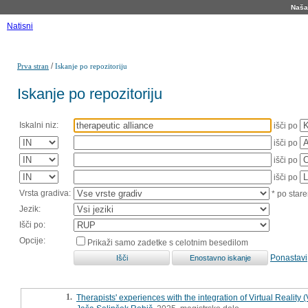
Naša 
Natisni
/
Prva stran
Iskanje po repozitoriju
Iskanje po repozitoriju
Iskalni niz:
išči po
išči po
išči po
išči po
Vrsta gradiva:
* po stare
Jezik:
Išči po:
Opcije:
Prikaži samo zadetke s celotnim besedilom
Ponastavi
1.
Therapists' experiences with the integration of Virtual Reality 