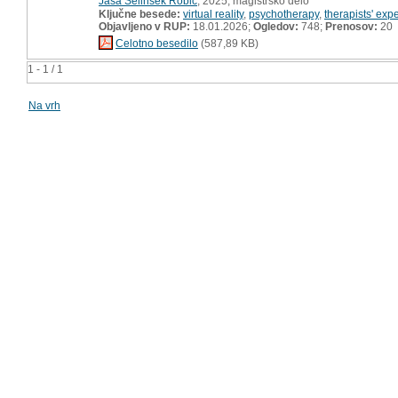
Jaša Selinšek Robič
, 2025, magistrsko delo
Ključne besede:
virtual reality
,
psychotherapy
,
therapists' exp
Objavljeno v RUP:
18.01.2026;
Ogledov:
748;
Prenosov:
20
Celotno besedilo
(587,89 KB)
1 - 1 / 1
Na vrh