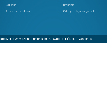
Statistika
Brskanje
Univerzitetne strani
Oddaja zaključnega dela
Repozitorij Univerze na Primorskem |
rup@upr.si
|
Piškotki in zasebnost