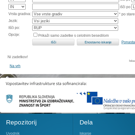
išči po
Vrsta gradiva:
* po stare
Jezik:
Išči po:
Opcije:
Prikaži samo zadetke s celotnim besedilom
Ponasta
Ni zadetkov!
Iska
Na vrh
Repozitorij
Dela
Uvodnik
Iskanje