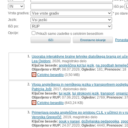
išči po
Vrsta gradiva:
* po stare
Jezik:
Išči po:
Opcije:
Prikaži samo zadetke s celotnim besedilom
Ponasta
1.
Uporaba interaktivne bralne tehnike dialoškega branja pri učen
Lea Ovidoni
, 2026, magistrsko delo
Ključne besede:
angleščina kot tuj jezik
,
na zgodbah temelječ
Objavljeno v RUP:
08.07.2026;
Ogledov:
181;
Prenosov:
18
Celotno besedilo
(3,50 MB)
2.
Vloga angleškega in nemškega jezika v transportnem podjetju v
Patricija Jošt
, 2017, diplomsko delo
Ključne besede:
tuj jezik
,
tuj strokovni jezik
,
transport
,
organiz
Objavljeno v RUP:
07.06.2021;
Ogledov:
2769;
Prenosov:
3
Celotno besedilo
(643,24 KB)
3.
Primerjava pouka angleščine po pristopu CLIL v učilnici in v n
Veronika Gregorčič
, 2019, magistrsko delo
Ključne besede:
pouk v naravi
,
doživljajska pedagogika
,
zgod
Objavljeno v RUP:
24.07.2020;
Ogledov:
4440;
Prenosov:
10