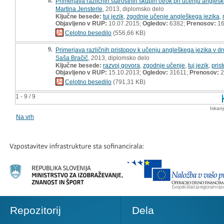
8.
Primerjava različnih starostnih skupin otrok pri učenju angleš
Martina Jensterle
, 2013, diplomsko delo
Ključne besede:
tuj jezik
,
zgodnje učenje angleškega jezika
,
Objavljeno v RUP:
10.07.2015;
Ogledov:
6382;
Prenosov:
16
Celotno besedilo
(556,66 KB)
9.
Primerjava različnih pristopov k učenju angleškega jezika v 
Saša Bračič
, 2013, diplomsko delo
Ključne besede:
razvoj govora
,
zgodnje učenje
,
tuj jezik
,
pris
Objavljeno v RUP:
15.10.2013;
Ogledov:
31611;
Prenosov:
2
Celotno besedilo
(791,31 KB)
1 - 9 / 9
Iskan
Na vrh
Repozitorij
Dela