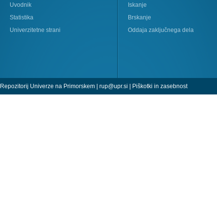
Uvodnik
Iskanje
Statistika
Brskanje
Univerzitetne strani
Oddaja zaključnega dela
Repozitorij Univerze na Primorskem |
rup@upr.si
|
Piškotki in zasebnost