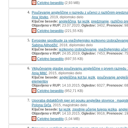
Celotno besedilo
(2,93 MB)
4.
Poučevanje angleščine v razredu z učenci z različnim predzn
Ana Vovko
, 2019, diplomsko delo
Ključne besede:
angleščina
,
tuj jezik
,
predznanje
,
različno p
Objavljeno v RUP:
23.07.2020;
Ogledov:
3402;
Prenosov:
9
Celotno besedilo
(221,55 KB)
5.
Evropske spodbude za vseživljenjsko jezikovno izobraževanje
Sabina Alihodžić
, 2018, diplomsko delo
Ključne besede:
jezikovno izobraževanje
,
vseživljenjsko uče
Objavljeno v RUP:
24.05.2019;
Ogledov:
7453;
Prenosov:
7
Celotno besedilo
(697,55 KB)
6.
Vključevanje glasbe poučevanju angleščine v prvem razredu 
Anja Mitić
, 2015, diplomsko delo
Ključne besede:
angleščina kot tuj jezik
,
poučevanje anglešči
elementov
Objavljeno v RUP:
14.10.2015;
Ogledov:
6027;
Prenosov:
6
Celotno besedilo
(952,71 KB)
7.
Uporaba didaktičnih iger pri pouku angleške slovnice : magist
Polona Grča
, 2015, magistrsko delo
Ključne besede:
tuj jezik
,
zgodnje učenje tujega jezika
,
angle
Objavljeno v RUP:
14.10.2015;
Ogledov:
9916;
Prenosov:
19
Celotno besedilo
(1,04 MB)