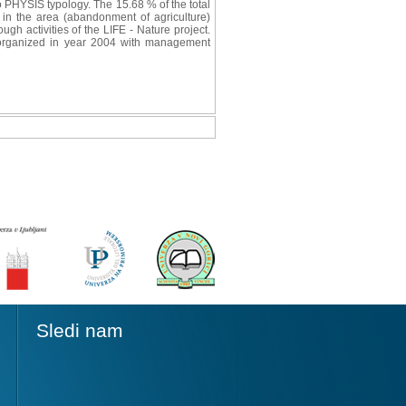
 PHYSIS typology. The 15.68 % of the total
 in the area (abandonment of agriculture)
gh activities of the LIFE - Nature project.
 organized in year 2004 with management
Sledi nam