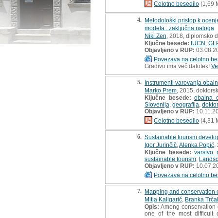
Celotno besedilo
(1,69 
4.
Metodološki pristop k ocenj
modela : zaključna naloga
Niki Zen
, 2018, diplomsko 
Ključne besede:
IUCN
,
GL
Objavljeno v RUP:
03.08.2
Povezava na celotno be
Gradivo ima več datotek!
Ve
5.
Instrumenti varovanja obaln
Marko Prem
, 2015, doktorsk
Ključne besede:
obalna 
Slovenija
,
geografija
,
doktor
Objavljeno v RUP:
10.11.2
Celotno besedilo
(4,31 
6.
Sustainable tourism develo
Igor Jurinčič
,
Alenka Popić
,
Ključne besede:
varstvo 
sustainable tourism
,
Landsc
Objavljeno v RUP:
10.07.2
Povezava na celotno be
7.
Mapping and conservation o
Mitja Kaligarič
,
Branka Trča
Opis:
Among conservation e
one of the most difficult