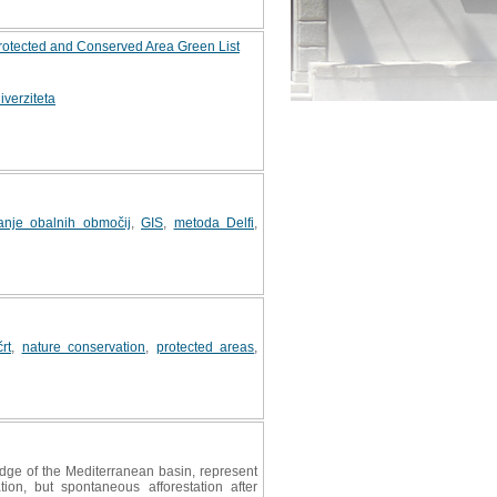
Protected and Conserved Area Green List
iverziteta
janje obalnih območij
,
GIS
,
metoda Delfi
,
rt
,
nature conservation
,
protected areas
,
ge of the Mediterranean basin, represent
ion, but spontaneous afforestation after