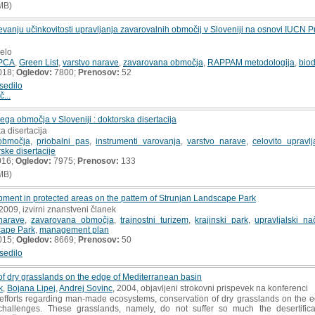
MB)
evanju učinkovitosti upravljanja zavarovalnih območij v Sloveniji na osnovi IUCN 
delo
PCA
,
Green List
,
varstvo narave
,
zavarovana območja
,
RAPPAM metodologija
,
biod
018;
Ogledov:
7800;
Prenosov:
52
sedilo
č...
ega območja v Sloveniji : doktorska disertacija
a disertacija
območja
,
priobalni pas
,
instrumenti varovanja
,
varstvo narave
,
celovito upravl
ske disertacije
016;
Ogledov:
7975;
Prenosov:
133
MB)
pment in protected areas on the pattern of Strunjan Landscape Park
 2009, izvirni znanstveni članek
narave
,
zavarovana območja
,
trajnostni turizem
,
krajinski park
,
upravljalski nač
ape Park
,
management plan
015;
Ogledov:
8669;
Prenosov:
50
sedilo
f dry grasslands on the edge of Mediterranean basin
k
,
Bojana Lipej
,
Andrej Sovinc
, 2004, objavljeni strokovni prispevek na konferenci
fforts regarding man-made ecosystems, conservation of dry grasslands on the ed
 challenges. These grasslands, namely, do not suffer so much the desertificat