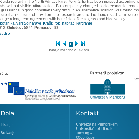
aški rob within the North Adriatic karst, 70 km2 ha has been mapped according to
nds without visible afforestation. But completely changed socio-economic trends
rasslands in good conditions very difficult. An alternative solution was found throu
ore than 65 tons of hay from the research area to the Lipica stud farm were
range a long-term agreement with beneficial effect to grassland biodiversity.
botanika
,
varstvo narave
,
Kraški rob
,
habitati
,
kartiranje
013;
Ogledov:
5874;
Prenosov:
60
sedilo
1
Iskanje izvedeno v 0.03 sek.
Dela
Kontakt
Univerza na Primorskem
Iskanje
Universita' del Litorale
Brskanje
Titov trg 4
6000 Koper