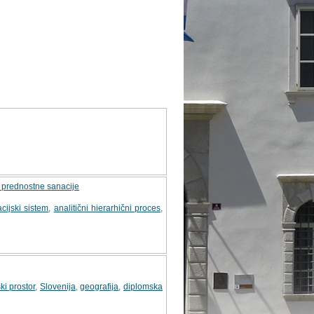
t prednostne sanacije
cijski sistem
,
analitični hierarhični proces
,
ki prostor
,
Slovenija
,
geografija
,
diplomska