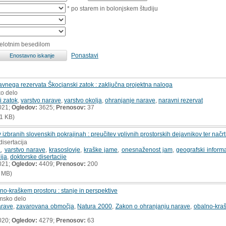
* po starem in bolonjskem študiju
celotnim besedilom
Ponastavi
ravnega rezervata Škocjanski zatok : zaključna projektna naloga
ko delo
i zatok
,
varstvo narave
,
varstvo okolja
,
ohranjanje narave
,
naravni rezervat
021;
Ogledov:
3625;
Prenosov:
37
1 KB)
izbranih slovenskih pokrajinah : preučitev vplivnih prostorskih dejavnikov ter načr
disertacija
a
,
varstvo narave
,
krasoslovje
,
kraške jame
,
onesnaženost jam
,
geografski informa
ija
,
doktorske disertacije
021;
Ogledov:
4409;
Prenosov:
200
 MB)
o-kraškem prostoru : stanje in perspektive
omsko delo
arave
,
zavarovana območja
,
Natura 2000
,
Zakon o ohranjanju narave
,
obalno-kraš
020;
Ogledov:
4279;
Prenosov:
63