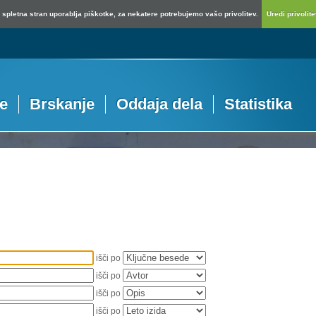
spletna stran uporablja piškotke, za nekatere potrebujemo vašo privolitev.
Uredi privolitev
je
Brskanje
Oddaja dela
Statistika
išči po
išči po
išči po
išči po