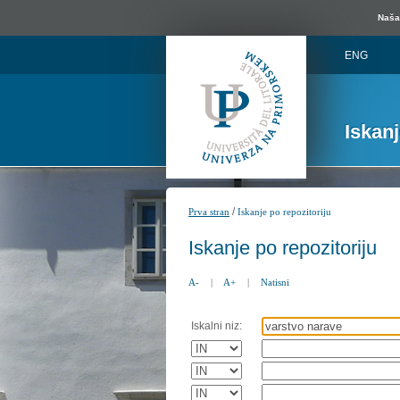
Naša 
ENG
Iskan
/
Prva stran
Iskanje po repozitoriju
Iskanje po repozitoriju
A-
|
A+
|
Natisni
Iskalni niz: