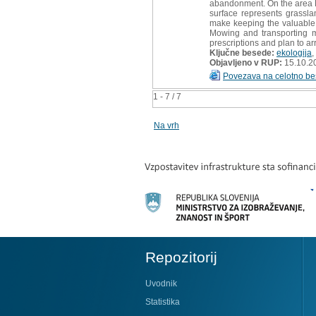
abandonment. On the area Kr
surface represents grassla
make keeping the valuable g
Mowing and transporting m
prescriptions and plan to ar
Ključne besede:
ekologija
,
Objavljeno v RUP:
15.10.2
Povezava na celotno be
1 - 7 / 7
Na vrh
Repozitorij
Uvodnik
Statistika