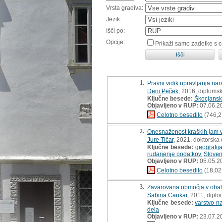
Vrsta gradiva:
Jezik:
Išči po:
Opcije:
Prikaži samo zadetke s 
1.
Pravni vidik upravljanja na
Deni Peček
, 2016, diploms
Ključne besede:
Škocjansk
Objavljeno v RUP:
07.06.2
Celotno besedilo
(746,2
2.
Onesnaženost kraških jam v 
Jure Tičar
, 2021, doktorska 
Ključne besede:
geografij
rudarjenje podatkov
,
Sloven
Objavljeno v RUP:
05.05.2
Celotno besedilo
(18,02
3.
Zavarovana območja v obaln
Sabina Cankar
, 2011, dipl
Ključne besede:
varstvo n
dela
Objavljeno v RUP:
23.07.2