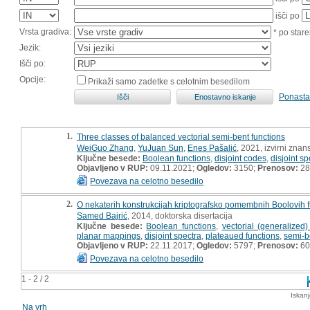
išči po
Vrsta gradiva:
* po stare
Jezik:
Išči po:
Opcije:
Prikaži samo zadetke s celotnim besedilom
Ponasta
1.
Three classes of balanced vectorial semi-bent functions
WeiGuo Zhang
,
YuJuan Sun
,
Enes Pašalić
, 2021, izvirni znan
Ključne besede:
Boolean functions
,
disjoint codes
,
disjoint sp
Objavljeno v RUP:
09.11.2021;
Ogledov:
3150;
Prenosov:
28
Povezava na celotno besedilo
2.
O nekaterih konstrukcijah kriptografsko pomembnih Boolovih fun
Samed Bajrić
, 2014, doktorska disertacija
Ključne besede:
Boolean functions
,
vectorial (generalized)
planar mappings
,
disjoint spectra
,
plateaued functions
,
semi-b
Objavljeno v RUP:
22.11.2017;
Ogledov:
5797;
Prenosov:
60
Povezava na celotno besedilo
1 - 2 / 2
Iskan
Na vrh