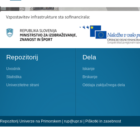
Repozitorij
Dela
Uvodnik
Iskanje
Statistika
Brskanje
Univerzitetne strani
Oddaja zaključnega dela
Repozitorij Univerze na Primorskem |
rup@upr.si
|
Piškotki in zasebnost