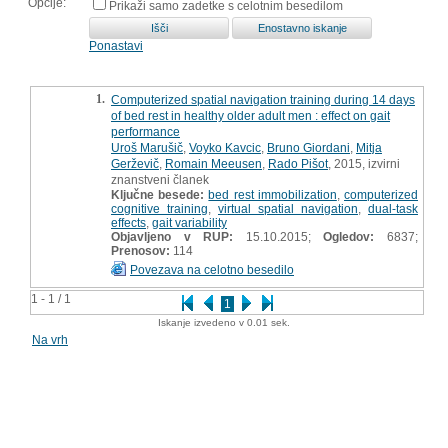
Opcije:
Prikaži samo zadetke s celotnim besedilom
Ponastavi
1.
Computerized spatial navigation training during 14 days
of bed rest in healthy older adult men : effect on gait
performance
Uroš Marušič
,
Voyko Kavcic
,
Bruno Giordani
,
Mitja
Gerževič
,
Romain Meeusen
,
Rado Pišot
, 2015, izvirni
znanstveni članek
Ključne besede:
bed rest immobilization
,
computerized
cognitive training
,
virtual spatial navigation
,
dual-task
effects
,
gait variability
Objavljeno v RUP:
15.10.2015;
Ogledov:
6837;
Prenosov:
114
Povezava na celotno besedilo
1 - 1 / 1
1
Iskanje izvedeno v 0.01 sek.
Na vrh