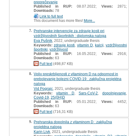
preprečevanje
Published in RUP:
08.07.2022;
Views:
2871;
Downloads:
78
Link to full text
This document has more files!
More...
7.
Prehranske intervencije za zdravje kosti pri
vzdržljivostnih športnikih : diplomska naloga
Eva Pušnik
, 2022, undergraduate thesis
Keywords:
zdravje kosti
,
vitamin D
,
kalcij
,
vzdržljivostni
športniki
,
vzdržljivost
Published in RUP:
16.05.2022;
Views:
2916;
Downloads:
63
Full text
(498,87 KB)
8.
Vpliv preskrbljenosti z vitaminom D na odpornost in
prebolevanje bolezni COVID-19 : zaključna projektna
naloga
Vid Pograjc
, 2021, undergraduate thesis
Keywords:
vitamin D
,
Sars-CoV-2
,
dopolnjevanje
,
Covid-19
,
25(0H)D
Published in RUP:
05.01.2022;
Views:
4452;
Downloads:
63
Full text
(716,31 KB)
9.
Prehranska dopolnila z vitaminom D : zaključna
projektna naloga
Karin Livk
, 2021, undergraduate thesis