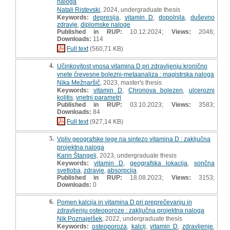
naloga
Natali Ristevski
, 2024, undergraduate thesis
Keywords:
depresija
,
vitamin D
,
dopolnila
,
duševno
zdravje
,
diplomske naloge
Published in RUP:
10.12.2024;
Views:
2046;
Downloads:
114
Full text
(560,71 KB)
4.
Učinkovitost vnosa vitamina D pri zdravljenju kronično
vnete črevesne bolezni-metaanaliza : magistrska naloga
Nika Mežnaršič
, 2023, master's thesis
Keywords:
vitamin D
,
Chronova bolezen
,
ulcerozni
kolitis
,
vnetni parametri
Published in RUP:
03.10.2023;
Views:
3583;
Downloads:
84
Full text
(927,14 KB)
5.
Vpliv geografske lege na sintezo vitamina D : zaključna
projektna naloga
Karin Štangelj
, 2023, undergraduate thesis
Keywords:
vitamin D
,
geografska lokacija
,
sončna
svetloba
,
zdravje
,
absorpcija
Published in RUP:
18.08.2023;
Views:
3153;
Downloads:
0
6.
Pomen kalcija in vitamina D pri preprečevanju in
zdravljenju osteoporoze : zaključna projektna naloga
Nik Poznajelšek
, 2022, undergraduate thesis
Keywords:
osteoporoza
,
kalcij
,
vitamin D
,
zdravljenje
,