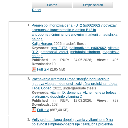
Reset
1.
Pomen polimorfizma gena FUT2 (rs602662) v povezavi
s serumsko koncentracijo vitamina B12 in
antropometričnimi ter presnovnimi markerji : magistrska
naloga
Katja Hercog
, 2026, master's thesis
Keywords:
gen FUT2
,
polimorfizem rs602662
,
vitamin
B12
,
prehranski vzorci
,
metabolni sindrom
,
magistrske
naloge
Published in RUP:
24.05.2026;
Views:
406;
Downloads:
19
Full text
(2,85 MB)
2.
Poznavanje vitamina D med starejšo populacijo in
njegova vloga pri demenci : zaključna projektna naloga
Tadej Gobec
, 2022, undergraduate thesis
Keywords:
vitamin D
,
demenca
,
Alzheimerjeva bolezen
,
prehransko dopolnilo vitamina D
Published in RUP:
12.03.2026;
Views:
728;
Downloads:
103
Full text
(687,40 KB)
3.
Vpliv prehranskega dopolnjevanja z vitaminom D na
pojavnost simptomov depresije : zaključna projektna