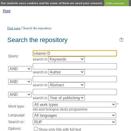
Our website uses cookies and for some of them we need your consent.
Edit consent...
Print
/
First page
Search the repository
Search the repository
Query:
search in
search in
search in
search in
*
Work type:
old and bologna study programme
Language:
Search in:
Options:
Show only hits with full text