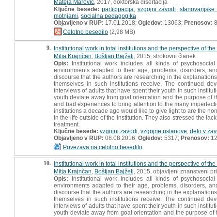
Mateja Marovič
, 2017, doktorska disertacija
Ključne besede:
participacija
,
vzgojni zavodi
,
stanovanjske
motnjami
,
socialna pedagogika
Objavljeno v RUP:
17.01.2018;
Ogledov:
13063;
Prenosov:
8
Celotno besedilo
(2,98 MB)
9.
Institutional work in total institutions and the perspective of th
Mitja Krajnčan
,
Boštjan Bajželj
, 2015, strokovni članek
Opis:
Institutional work includes all kinds of psychosocia
environments adapted to their age, problems, disorders, and 
discourse that the authors are researching in the explanations o
themselves in such institutions receive. The continued deve
interviews of adults that have spent their youth in such insti
youth deviate away from goal orientation and the purpose of th
and bad experiences to bring attention to the many imperfecti
institutions a decade ago would like to give light to are the n
in the life outside of the institution. They also stressed the lac
treatment.
Ključne besede:
vzgojni zavodi
,
vzgojne ustanove
,
delo v za
Objavljeno v RUP:
08.08.2016;
Ogledov:
5317;
Prenosov:
12
Povezava na celotno besedilo
10.
Institutional work in total institutions and the perspective of th
Mitja Krajnčan
,
Boštjan Bajželj
, 2015, objavljeni znanstveni p
Opis:
Institutional work includes all kinds of psychosocia
environments adapted to their age, problems, disorders, and 
discourse that the authors are researching in the explanations o
themselves in such institutions receive. The continued deve
interviews of adults that have spent their youth in such insti
youth deviate away from goal orientation and the purpose of th