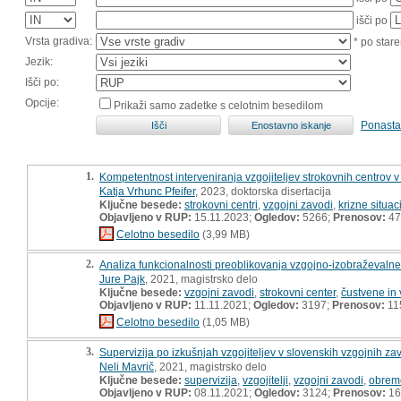
išči po
Vrsta gradiva:
* po stare
Jezik:
Išči po:
Opcije:
Prikaži samo zadetke s celotnim besedilom
Ponasta
1.
Kompetentnost interveniranja vzgojiteljev strokovnih centrov v k
Katja Vrhunc Pfeifer
, 2023, doktorska disertacija
Ključne besede:
strokovni centri
,
vzgojni zavodi
,
krizne situac
Objavljeno v RUP:
15.11.2023;
Ogledov:
5266;
Prenosov:
47
Celotno besedilo
(3,99 MB)
2.
Analiza funkcionalnosti preoblikovanja vzgojno-izobraževalne
Jure Pajk
, 2021, magistrsko delo
Ključne besede:
vzgojni zavodi
,
strokovni center
,
čustvene in
Objavljeno v RUP:
11.11.2021;
Ogledov:
3197;
Prenosov:
11
Celotno besedilo
(1,05 MB)
3.
Supervizija po izkušnjah vzgojiteljev v slovenskih vzgojnih za
Neli Mavrič
, 2021, magistrsko delo
Ključne besede:
supervizija
,
vzgojitelji
,
vzgojni zavodi
,
obrem
Objavljeno v RUP:
08.11.2021;
Ogledov:
3124;
Prenosov:
16