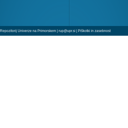
Repozitorij Univerze na Primorskem |
rup@upr.si
|
Piškotki in zasebnost