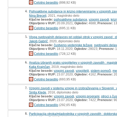
Celotno besedilo
(898,92 KB)
4.
Psihoaktivne substance in krizno interveniranje v vzgojnih zav
Nina Brecelj
, 2021, magistrsko delo
Ključne besede:
psihoaktivne substance
,
vzgojni zavodi
,
kriz
Objavljeno v RUP:
20.09.2021;
Ogledov:
4688;
Prenosov:
13
Celotno besedilo
(695,11 KB)
5.
Vloga svetovalnih delavcev pri oddaji otrok v vzgojni zavod : 
Jakob Gabrič
, 2020, diplomsko delo
Ključne besede:
čustveno-vedenjske težave
,
svetovalni delav
Objavljeno v RUP:
18.11.2020;
Ogledov:
28023;
Prenosov:
1
Celotno besedilo
(728,12 KB)
6.
Analiza izbranih praks vzgojiteljev v vzgojnih zavodih : magist
Katja Krajnčan
, 2019, magistrsko delo
Ključne besede:
vzgojni zavodi
,
vzgojitelji
,
sistem pomoči
,
me
Objavljeno v RUP:
23.07.2020;
Ogledov:
4162;
Prenosov:
20
Celotno besedilo
(693,95 KB)
7.
Vzgojni zavodi v sistemu vzgoje in izobraževanja v Sloveniji :
Sintia Klede
, 2016, diplomsko delo
Ključne besede:
vzgojni zavodi
,
vzgojni programi
,
otroci s ču
Objavljeno v RUP:
23.07.2020;
Ogledov:
7422;
Prenosov:
9
Celotno besedilo
(292,65 KB)
8.
Participacija otroka/mladostnika v vzgojnih zavodih : doktorska