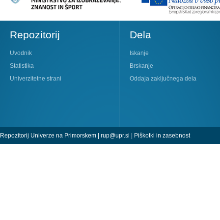
Repozitorij
Dela
Uvodnik
Iskanje
Statistika
Brskanje
Univerzitetne strani
Oddaja zaključnega dela
Repozitorij Univerze na Primorskem |
rup@upr.si
|
Piškotki in zasebnost