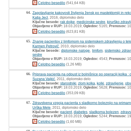
Celotno besedilo
(541,64 KB)
64.
Zagotavljanje kakovosti življenja žensk po mastektomiji in rek
Katja Jecl
, 2016, diplomsko delo
Ključne besede:
rak dojke
,
medicinske sestre
,
kirurško zdravl
Objavljeno v RUP:
18.03.2019;
Ogledov:
5165;
Prenosov:
10
Celotno besedilo
(623,81 KB)
65.
Znanje pacientov z limfomom na sistemskem zdravljenju o teles
Karmen Petrovič
, 2010, diplomsko delo
Ključne besede:
diplomske naloge
,
limfom
,
sistemsko zdrav
sestre
Objavljeno v RUP:
18.03.2019;
Ogledov:
4543;
Prenosov:
10
Celotno besedilo
(1,26 MB)
66.
Priprava pacienta na odpust iz bolnišnice po operaciji kolka :
Suzana Vajkić
, 2011, diplomsko delo
Ključne besede:
starostniki
,
zlom kolka
,
kolki
,
zdravljenje
,
obv
Objavljeno v RUP:
18.03.2019;
Ogledov:
5628;
Prenosov:
10
Celotno besedilo
(353,09 KB)
67.
Zdravstvena vzgoja pacienta s sladkorno boleznijo na primarni
Urška Mele
, 2011, diplomsko delo
Ključne besede:
pacient
,
diabetes
,
sladkorna bolezen
,
zdravs
Objavljeno v RUP:
18.03.2019;
Ogledov:
5244;
Prenosov:
19
Celotno besedilo
(1,60 MB)