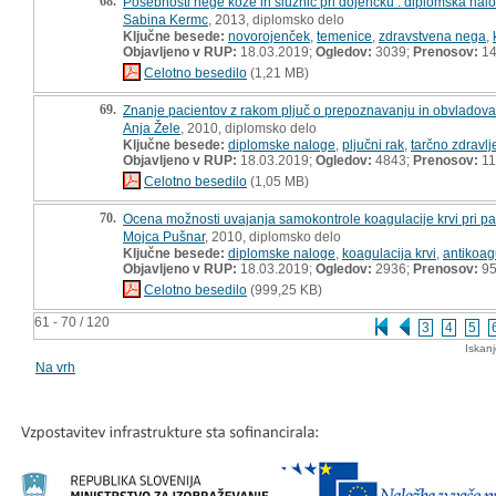
68.
Posebnosti nege kože in sluznic pri dojenčku : diplomska nal
Sabina Kermc
, 2013, diplomsko delo
Ključne besede:
novorojenček
,
temenice
,
zdravstvena nega
,
Objavljeno v RUP:
18.03.2019;
Ogledov:
3039;
Prenosov:
14
Celotno besedilo
(1,21 MB)
69.
Znanje pacientov z rakom pljuč o prepoznavanju in obvladovan
Anja Žele
, 2010, diplomsko delo
Ključne besede:
diplomske naloge
,
pljučni rak
,
tarčno zdravlj
Objavljeno v RUP:
18.03.2019;
Ogledov:
4843;
Prenosov:
11
Celotno besedilo
(1,05 MB)
70.
Ocena možnosti uvajanja samokontrole koagulacije krvi pri pac
Mojca Pušnar
, 2010, diplomsko delo
Ključne besede:
diplomske naloge
,
koagulacija krvi
,
antikoag
Objavljeno v RUP:
18.03.2019;
Ogledov:
2936;
Prenosov:
9
Celotno besedilo
(999,25 KB)
61 - 70 / 120
3
4
5
Iskan
Na vrh