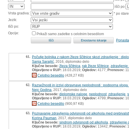
išči po
Vrsta gradiva:
* po stare
Jezik:
Išči po:
Opcije:
Prikaži samo zadetke s celotnim besedilom
Ponasta
61.
Počutje bolnika z rakom žleze ščitnice skozi zdravljenje : dip
Sanja Sarajlić
, 2016, diplomsko delo
Ključne besede:
žleza ščitnica
,
rak žleze ščitnice
,
zdravljenje 
Objavljeno v RUP:
18.03.2019;
Ogledov:
4177;
Prenosov:
11
Celotno besedilo
(428,27 KB)
62.
Razsežnosti in izzivi obravnave neplodnosti : podporna vloga
Nejc Godina
, 2017, diplomsko delo
Ključne besede:
diplomske naloge
,
neplodnost
,
zdravljenje
,
Objavljeno v RUP:
18.03.2019;
Ogledov:
4799;
Prenosov:
10
Celotno besedilo
(900,97 KB)
63.
Poznavanje zdravljenja odvisnosti od alkohola med prebivals
Korina Pauman
, 2017, diplomsko delo
Ključne besede:
sindrom odvisnosti od alkohola
,
zdravljenje 
Objavljeno v RUP:
18.03.2019;
Ogledov:
13442;
Prenosov:
1