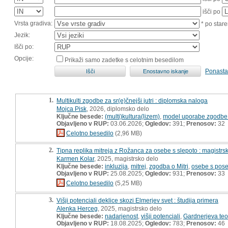
išči po
Vrsta gradiva:
* po stare
Jezik:
Išči po:
Opcije:
Prikaži samo zadetke s celotnim besedilom
Ponasta
1.
Multikulti zgodbe za sr(e)čnejši jutri : diplomska naloga
Mojca Pisk
, 2026, diplomsko delo
Ključne besede:
(multi)kultura(lizem)
,
model uporabe zgodbe 
Objavljeno v RUP:
03.06.2026;
Ogledov:
391;
Prenosov:
32
Celotno besedilo
(2,96 MB)
2.
Tipna replika mitreja z Rožanca za osebe s slepoto : magistrs
Karmen Kolar
, 2025, magistrsko delo
Ključne besede:
inkluzija
,
mitrej
,
zgodba o Mitri
,
osebe s pose
Objavljeno v RUP:
25.08.2025;
Ogledov:
931;
Prenosov:
33
Celotno besedilo
(5,25 MB)
3.
Višji potenciali deklice skozi Elmerjev svet : študija primera
Alenka Herceg
, 2025, magistrsko delo
Ključne besede:
nadarjenost
,
višji potenciali
,
Gardnerjeva teor
Objavljeno v RUP:
18.08.2025;
Ogledov:
783;
Prenosov:
46