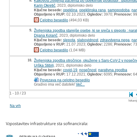
8.
Kakovost življenja pacienta po opeklinski poškodbi : diploms
Karin Okretič
, 2023, diplomsko delo
Ključne besede:
opeklina
,
opeklinska rana
,
samopodoba
,
nar
Objavljeno v RUP:
02.10.2023;
Ogledov:
3970;
Prenosov:
9
Celotno besedilo
(494,03 KB)
9.
Življenjska zgodba starejše osebe, ki se sreča s slepoto : nar
Dijana Kolarič
, 2023, diplomsko delo
Ključne besede:
slepota
,
slabovidnost
,
zdravstvena nega
,
nar
Objavljeno v RUP:
21.07.2023;
Ogledov:
2286;
Prenosov:
7
Celotno besedilo
(1,04 MB)
10.
Življenjska zgodba otročnice, okužene s Sars-CoV-2 v nosečno
Urška Stibilj
, 2021, diplomsko delo
Ključne besede:
covid-19
,
nosečnost
,
narativna zgodba
Objavljeno v RUP:
17.12.2021;
Ogledov:
6095;
Prenosov:
6
Povezava na celotno besedilo
Gradivo ima več datotek!
Več...
1 - 10 / 23
Iskan
Na vrh