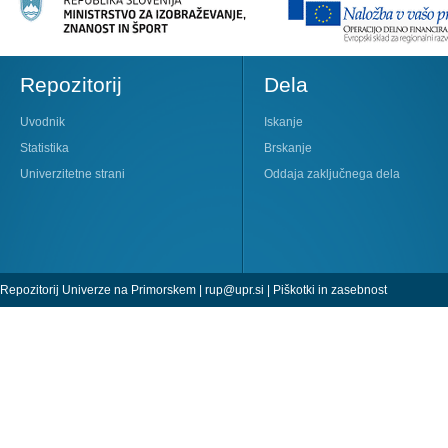
Repozitorij
Dela
Uvodnik
Iskanje
Statistika
Brskanje
Univerzitetne strani
Oddaja zaključnega dela
Repozitorij Univerze na Primorskem |
rup@upr.si
|
Piškotki in zasebnost