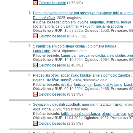
Celotno besedilo
(1,73 MB)
4.
Problem dvojne empatije kot pristop za razvijanje inkluzije pr
Diana Volčjak
, 2025, magistrsko delo
Ključne besede:
problem dvojne empatije
,
avtizem
,
teorija
socialna igra
,
delo v parih ali v skupini
,
socialna zgodba
Objavljeno v RUP:
16.07.2025;
Ogledov:
1553;
Prenosov:
6
Celotno besedilo
(864,95 KB)
5.
S kamišibajem do čistega okolja : diplomska naloga
Luka Lobe
, 2024, diplomsko delo
Ključne besede:
kamišibaj
,
varovanje okolja
,
čisto okolje
,
pro
Objavljeno v RUP:
14.10.2024;
Ogledov:
1964;
Prenosov:
6
Celotno besedilo
(2,46 MB)
6.
Predšolski otroci spoznavajo kraške jame s pomočjo zgodbe :
Bojana Hreščak Bubnič
, 2024, diplomsko delo
Ključne besede:
družba
,
književnost
,
kras
,
kraške jame
,
krašk
Objavljeno v RUP:
09.10.2024;
Ogledov:
2485;
Prenosov:
6
Celotno besedilo
(8,31 MB)
7.
Seksizem v otroških zgodbah, nagrajenih z zlato hruško : magi
Ajda Troha
, 2024, magistrsko delo
Ključne besede:
kritična analiza diskurza
,
otroci
,
pravljice
,
se
Objavljeno v RUP:
11.04.2024;
Ogledov:
4037;
Prenosov:
97
Celotno besedilo
(1,18 MB)