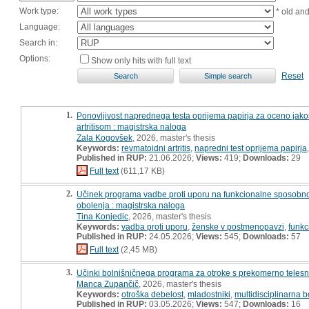
Work type:
* old an
Language:
Search in:
Options:
Show only hits with full text
Reset
1.
Ponovljivost naprednega testa oprijema papirja za oceno jakost
artritisom : magistrska naloga
Zala Kogovšek
, 2026, master's thesis
Keywords:
revmatoidni artritis
,
napredni test oprijema papirja
Published in RUP:
21.06.2026;
Views:
419;
Downloads:
29
Full text
(611,17 KB)
2.
Učinek programa vadbe proti uporu na funkcionalne sposobnost
obolenja : magistrska naloga
Tina Konjedic
, 2026, master's thesis
Keywords:
vadba proti uporu
,
ženske v postmenopavzi
,
funkc
Published in RUP:
24.05.2026;
Views:
545;
Downloads:
57
Full text
(2,45 MB)
3.
Učinki bolnišničnega programa za otroke s prekomerno telesno
Manca Zupančič
, 2026, master's thesis
Keywords:
otroška debelost
,
mladostniki
,
multidisciplinarna 
Published in RUP:
03.05.2026;
Views:
547;
Downloads:
16