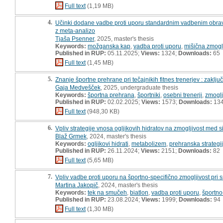
Full text
(1,19 MB)
4.
Učinki dodane vadbe proti uporu standardnim vadbenim obravna
z meta-analizo
Tjaša Psenner
, 2025, master's thesis
Keywords:
možganska kap
,
vadba proti uporu
,
mišična zmogl
Published in RUP:
05.11.2025;
Views:
1324;
Downloads:
65
Full text
(1,45 MB)
5.
Znanje športne prehrane pri tečajnikih fitnes trenerjev : zaklj
Gaja Medvešček
, 2025, undergraduate thesis
Keywords:
športna prehrana
,
športniki
,
osebni trenerji
,
zmoglj
Published in RUP:
02.02.2025;
Views:
1573;
Downloads:
13
Full text
(948,30 KB)
6.
Vpliv strategije vnosa ogljikovih hidratov na zmogljivost med 
Blaž Grmek
, 2024, master's thesis
Keywords:
ogljikovi hidrati
,
metabolizem
,
prehranska strategi
Published in RUP:
26.11.2024;
Views:
2151;
Downloads:
82
Full text
(5,65 MB)
7.
Vpliv vadbe proti uporu na športno-specifično zmogljivost pri 
Martina Jakopič
, 2024, master's thesis
Keywords:
tek na smučeh
,
biatlon
,
vadba proti uporu
,
športno
Published in RUP:
23.08.2024;
Views:
1999;
Downloads:
94
Full text
(1,30 MB)