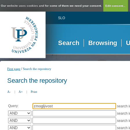
Our website uses cookies and for some of them we need your consent.
Edit consent...
SLO
Search
Browsing
U
/
First page
Search the repository
Search the repository
A-
|
A+
|
Print
Query:
search 
search 
search 
search 