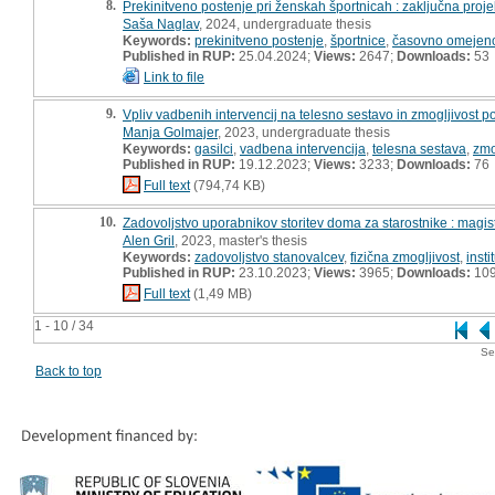
8.
Prekinitveno postenje pri ženskah športnicah : zaključna proj
Saša Naglav
, 2024, undergraduate thesis
Keywords:
prekinitveno postenje
,
športnice
,
časovno omejeno
Published in RUP:
25.04.2024;
Views:
2647;
Downloads:
53
Link to file
9.
Vpliv vadbenih intervencij na telesno sestavo in zmogljivost p
Manja Golmajer
, 2023, undergraduate thesis
Keywords:
gasilci
,
vadbena intervencija
,
telesna sestava
,
zmo
Published in RUP:
19.12.2023;
Views:
3233;
Downloads:
76
Full text
(794,74 KB)
10.
Zadovoljstvo uporabnikov storitev doma za starostnike : magis
Alen Gril
, 2023, master's thesis
Keywords:
zadovoljstvo stanovalcev
,
fizična zmogljivost
,
inst
Published in RUP:
23.10.2023;
Views:
3965;
Downloads:
10
Full text
(1,49 MB)
1 - 10 / 34
Se
Back to top