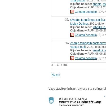
Tina Skubic
, 2021, magistr
Ključne besede:
znanje
,
m
Objavljeno v RUP:
10.11.2
Celotno besedilo
(1,40 
39.
Uvedba tehniškega kotička 
Mojca Dolinar
, 2021, diplo
Ključne besede:
tehnika in
Objavljeno v RUP:
20.09.2
Celotno besedilo
(1,93 
40.
Znanje temeljnih postopkov 
Vanja Petrič
, 2021, diploms
Ključne besede:
temeljni p
Objavljeno v RUP:
08.06.2
Celotno besedilo
(1,02 
31 - 40 / 184
Na vrh