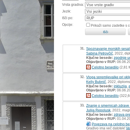
Vrsta gradiva:
Jezik:
Išči po:
Opcije:
Prikaži samo zadetke s 
31.
Spoznavanje morskih sesalc
Sabina Petrovčič
, 2022, di
Ključne besede:
zgodnje u
Objavljeno v RUP:
06.06.2
Celotno besedilo
(2,81 
32.
Vloga spremljevalke pri vkl
Kelly Bubnič
, 2022, diplom
Ključne besede:
inkluzija
,
Objavljeno v RUP:
06.06.2
Celotno besedilo
(322,6
33.
Znanje o smernicah zdrave 
Julija Repolusk
, 2022, magi
Ključne besede:
zdrava pr
Objavljeno v RUP:
01.04.2
Povezava na celotno be
Gradivo ima več datotek!
Ve