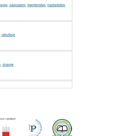
denje
,
zaposleni
,
mentorstvo
,
nasledstvo
,
izkušnje
u
,
znanje