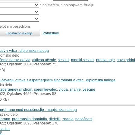
* po starem in bolonjskem študiju
celotnim besedilom
Ponastavi
ev v vrtcu : diplomska naloga
plomsko delo
čenje naravoslovja
,
aktivno učenje
,
sesalci
,
morski sesalci
,
predznanje
,
novo prido
022;
Ogledov:
3004;
Prenosov:
75
MB)
jučevanju otroka z aspergerjevim sindromom v vrtec : diplomska naloga
sko delo
aspergerjev sindrom
,
spremljevalec
,
vloga
,
znanje
,
veščine
022;
Ogledov:
4656;
Prenosov:
58
6 KB)
prehrane med nosečnostjo : magistrska naloga
strsko delo
ehrana
,
prehranska dopolnila
,
dietetik
,
znanje
,
nosečnost
022;
Ogledov:
3896;
Prenosov:
170
sedilo
č...