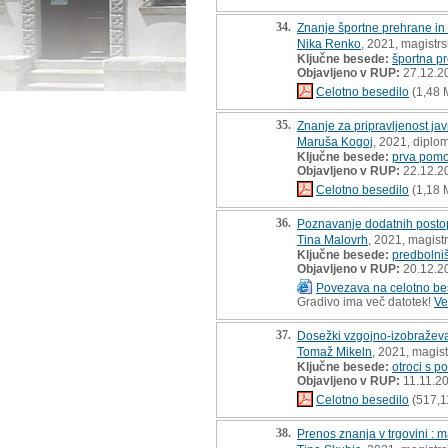
34.
Znanje športne prehrane in 
Nika Renko
, 2021, magistr
Ključne besede:
športna p
Objavljeno v RUP:
27.12.2
Celotno besedilo
(1,48 
35.
Znanje za pripravljenost ja
Maruša Kogoj
, 2021, diplo
Ključne besede:
prva pom
Objavljeno v RUP:
22.12.2
Celotno besedilo
(1,18 
36.
Poznavanje dodatnih posto
Tina Malovrh
, 2021, magist
Ključne besede:
predbolni
Objavljeno v RUP:
20.12.2
Povezava na celotno be
Gradivo ima več datotek!
Ve
37.
Dosežki vzgojno-izobraževaln
Tomaž Mikeln
, 2021, magis
Ključne besede:
otroci s 
Objavljeno v RUP:
11.11.2
Celotno besedilo
(517,1
38.
Prenos znanja v trgovini : 