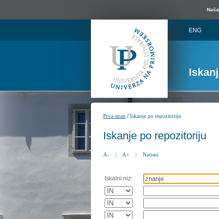
Naša 
ENG
Iskan
/
Prva stran
Iskanje po repozitoriju
Iskanje po repozitoriju
A-
|
A+
|
Natisni
Iskalni niz: