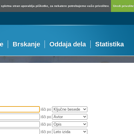
spletna stran uporablja piškotke, za nekatere potrebujemo vašo privolitev.
Uredi privolitev
je
Brskanje
Oddaja dela
Statistika
išči po
išči po
išči po
išči po