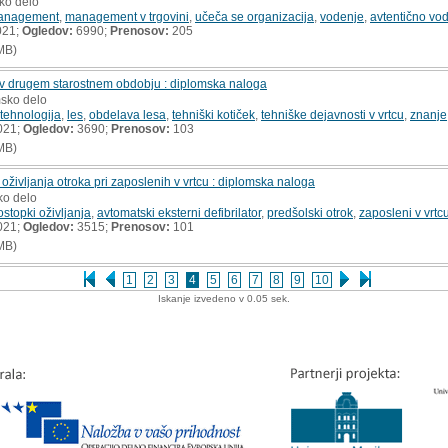
sko delo
anagement
,
management v trgovini
,
učeča se organizacija
,
vodenje
,
avtentično vo
021;
Ogledov:
6990;
Prenosov:
205
MB)
v drugem starostnem obdobju : diplomska naloga
msko delo
 tehnologija
,
les
,
obdelava lesa
,
tehniški kotiček
,
tehniške dejavnosti v vrtcu
,
znanje
021;
Ogledov:
3690;
Prenosov:
103
MB)
oživljanja otroka pri zaposlenih v vrtcu : diplomska naloga
ko delo
ostopki oživljanja
,
avtomatski eksterni defibrilator
,
predšolski otrok
,
zaposleni v vrtc
021;
Ogledov:
3515;
Prenosov:
101
MB)
1
2
3
4
5
6
7
8
9
10
Iskanje izvedeno v 0.05 sek.