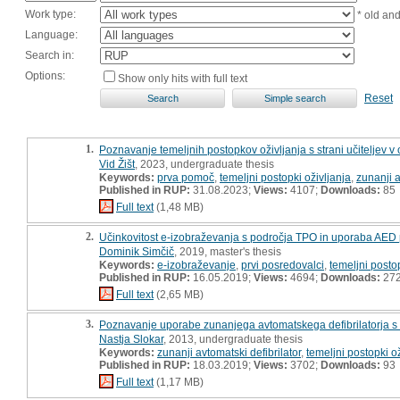
Work type:
* old an
Language:
Search in:
Options:
Show only hits with full text
Reset
1.
Poznavanje temeljnih postopkov oživljanja s strani učiteljev 
Vid Žišt
, 2023, undergraduate thesis
Keywords:
prva pomoč
,
temeljni postopki oživljanja
,
zunanji a
Published in RUP:
31.08.2023;
Views:
4107;
Downloads:
85
Full text
(1,48 MB)
2.
Učinkovitost e-izobraževanja s področja TPO in uporaba AED p
Dominik Simčič
, 2019, master's thesis
Keywords:
e-izobraževanje
,
prvi posredovalci
,
temeljni postop
Published in RUP:
16.05.2019;
Views:
4694;
Downloads:
27
Full text
(2,65 MB)
3.
Poznavanje uporabe zunanjega avtomatskega defibrilatorja s s
Nastja Slokar
, 2013, undergraduate thesis
Keywords:
zunanji avtomatski defibrilator
,
temeljni postopki ož
Published in RUP:
18.03.2019;
Views:
3702;
Downloads:
93
Full text
(1,17 MB)