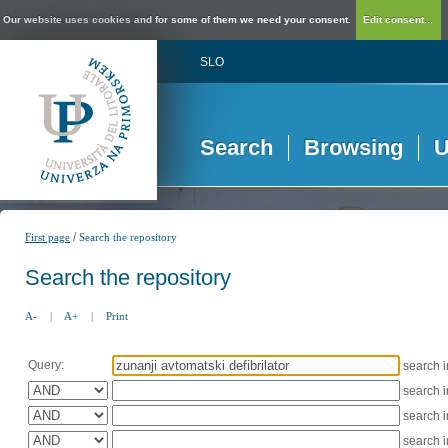
Our website uses cookies and for some of them we need your consent.
Edit consent...
SLO
Search
Browsing
U
/
First page
Search the repository
Search the repository
A-
|
A+
|
Print
Query:
search 
search 
search 
search 