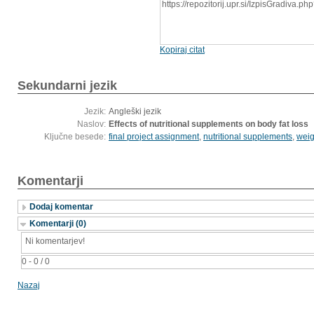
https://repozitorij.upr.si/IzpisGradiva.
Kopiraj citat
Sekundarni jezik
Jezik:
Angleški jezik
Naslov:
Effects of nutritional supplements on body fat loss
Ključne besede:
final project assignment
,
nutritional supplements
,
weig
Komentarji
Dodaj komentar
Komentarji (0)
Ni komentarjev!
0 - 0 / 0
Nazaj