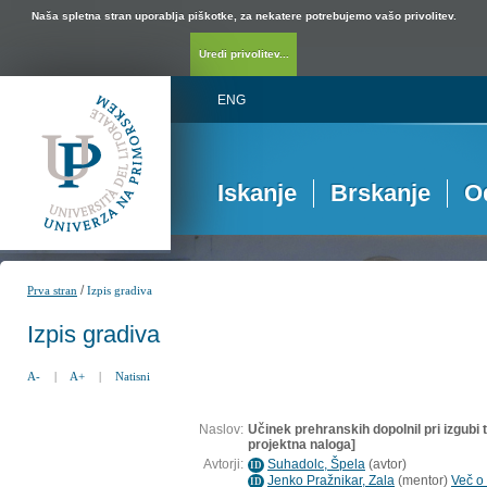
Naša spletna stran uporablja piškotke, za nekatere potrebujemo vašo privolitev.
Uredi privolitev...
ENG
Iskanje
Brskanje
O
/
Prva stran
Izpis gradiva
Izpis gradiva
A-
|
A+
|
Natisni
Naslov:
Učinek prehranskih dopolnil pri izgubi
projektna naloga]
Avtorji:
Suhadolc, Špela
(
avtor
)
ID
Jenko Pražnikar, Zala
(
mentor
)
Več o 
ID