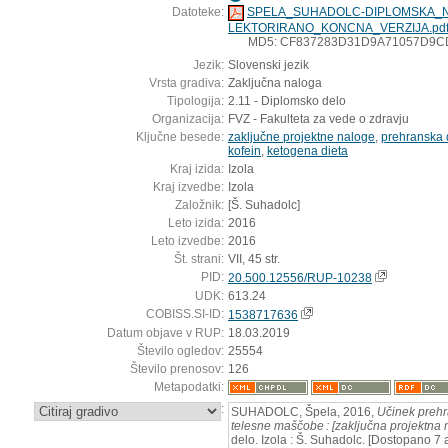
Datoteke:
SPELA_SUHADOLC-DIPLOMSKA_N
LEKTORIRANO_KONCNA_VERZIJA.pd
MD5: CF837283D31D9A71057D9C
Jezik:
Slovenski jezik
Vrsta gradiva:
Zaključna naloga
Tipologija:
2.11 - Diplomsko delo
Organizacija:
FVZ - Fakulteta za vede o zdravju
Ključne besede:
zaključne projektne naloge
,
prehranska 
kofein
,
ketogena dieta
Kraj izida:
Izola
Kraj izvedbe:
Izola
Založnik:
[Š. Suhadolc]
Leto izida:
2016
Leto izvedbe:
2016
Št. strani:
VII, 45 str.
PID:
20.500.12556/RUP-10238
UDK:
613.24
COBISS.SI-ID:
1538717636
Datum objave v RUP:
18.03.2019
Število ogledov:
25554
Število prenosov:
126
Metapodatki:
:
SUHADOLC, Špela, 2016,
Učinek prehra
telesne maščobe : [zaključna projektna 
delo. Izola : Š. Suhadolc. [Dostopano 7 