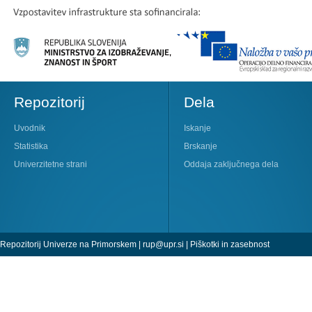
Repozitorij
Dela
Uvodnik
Iskanje
Statistika
Brskanje
Univerzitetne strani
Oddaja zaključnega dela
Repozitorij Univerze na Primorskem |
rup@upr.si
|
Piškotki in zasebnost