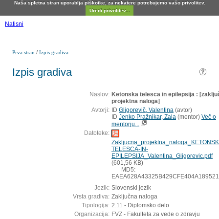
Naša spletna stran uporablja piškotke, za nekatere potrebujemo vašo privolitev.
Uredi privolitev...
Natisni
/
Prva stran
Izpis gradiva
Izpis gradiva
Naslov:
Ketonska telesca in epilepsija : [zaklj
projektna naloga]
Avtorji:
ID
Gligorevič, Valentina
(
avtor
)
ID
Jenko Pražnikar, Zala
(
mentor
)
Več o
mentorju...
Datoteke:
Zakljucna_projektna_naloga_KETONSK
TELESCA-IN-
EPILEPSIJA_Valentina_Gligorevic.pdf
(601,56 KB)
MD5:
EAEA628A43325B429CFE404A18952
Jezik:
Slovenski jezik
Vrsta gradiva:
Zaključna naloga
Tipologija:
2.11 - Diplomsko delo
Organizacija:
FVZ - Fakulteta za vede o zdravju