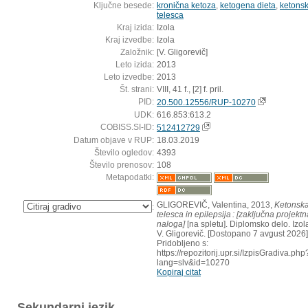
Ključne besede:
kronična ketoza
,
ketogena dieta
,
ketons
telesca
Kraj izida:
Izola
Kraj izvedbe:
Izola
Založnik:
[V. Gligorevič]
Leto izida:
2013
Leto izvedbe:
2013
Št. strani:
VIII, 41 f., [2] f. pril.
PID:
20.500.12556/RUP-10270
UDK:
616.853:613.2
COBISS.SI-ID:
512412729
Datum objave v RUP:
18.03.2019
Število ogledov:
4393
Število prenosov:
108
Metapodatki:
GLIGOREVIČ, Valentina, 2013,
Ketonsk
:
telesca in epilepsija : [zaključna projektn
naloga]
[na spletu]. Diplomsko delo. Izola
V. Gligorevič. [Dostopano 7 avgust 2026]
Pridobljeno s:
https://repozitorij.upr.si/IzpisGradiva.php
lang=slv&id=10270
Kopiraj citat
Sekundarni jezik