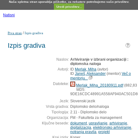
Naša spletna stran uporablja piškotke, za nekatere potrebujemo vašo privolitev.
Uredi privolitev...
Natisni
/
Prva stran
Izpis gradiva
Izpis gradiva
Naslov:
Arhiviranje v izbrani organizaciji :
diplomska naloga
Avtorji:
ID
Merlak, Miha
(
avtor
)
ID
Janeš, Aleksander
(
mentor
)
Več o
mentorju...
Datoteke:
Merlak_Miha_20180911.pdf
(882,83
MD5:
9DE16CDC48991A558AF940AC501D8
Jezik:
Slovenski jezik
Vrsta gradiva:
Diplomsko delo/naloga
Tipologija:
2.11 - Diplomsko delo
Organizacija:
FM - Fakulteta za management
Ključne besede:
dokument
,
upravljanje
,
arhiviranje
,
digitalizacija
,
elektronsko arhiviranje
,
notranja pravila
,
projekt
Kraj izida:
Koper