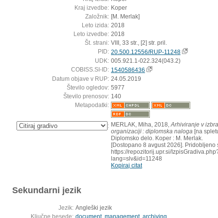
Kraj izvedbe:
Koper
Založnik:
[M. Merlak]
Leto izida:
2018
Leto izvedbe:
2018
Št. strani:
VIII, 33 str., [2] str. pril.
PID:
20.500.12556/RUP-11248
UDK:
005.921.1-022.324(043.2)
COBISS.SI-ID:
1540586436
Datum objave v RUP:
24.05.2019
Število ogledov:
5977
Število prenosov:
140
Metapodatki:
MERLAK, Miha, 2018,
Arhiviranje v izbr
:
organizaciji : diplomska naloga
[na spletu
Diplomsko delo. Koper : M. Merlak.
[Dostopano 8 avgust 2026]. Pridobljeno 
https://repozitorij.upr.si/IzpisGradiva.php
lang=slv&id=11248
Kopiraj citat
Sekundarni jezik
Jezik:
Angleški jezik
Ključne besede:
document
,
management
,
archiving
,