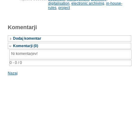
digitalisation
,
electronic archiving
,
in-house-
rules
,
project
Komentarji
Dodaj komentar
Komentarji (0)
Ni komentarjev!
0 - 0 / 0
Nazaj