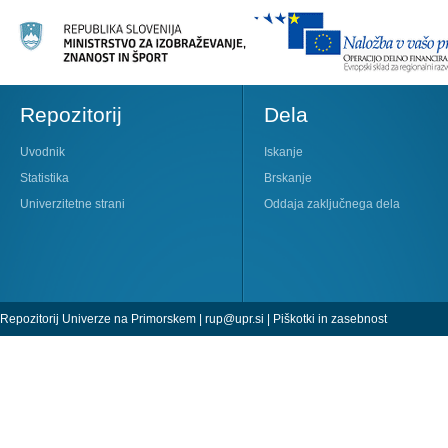
Repozitorij
Dela
Uvodnik
Iskanje
Statistika
Brskanje
Univerzitetne strani
Oddaja zaključnega dela
Repozitorij Univerze na Primorskem |
rup@upr.si
|
Piškotki in zasebnost