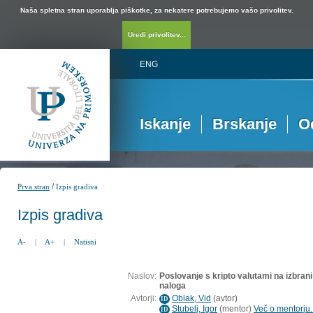
Naša spletna stran uporablja piškotke, za nekatere potrebujemo vašo privolitev.
Uredi privolitev...
ENG
Iskanje
Brskanje
O
/
Prva stran
Izpis gradiva
Izpis gradiva
A-
|
A+
|
Natisni
Naslov:
Poslovanje s kripto valutami na izbrani
naloga
Avtorji:
Oblak, Vid
(
avtor
)
ID
Stubelj, Igor
(
mentor
)
Več o mentorju..
ID