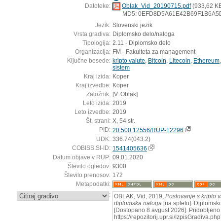
Datoteke:
Oblak_Vid_20190715.pdf
(933,62 K
MD5: 0EFD8D5A61E42B69F1B6A
Jezik:
Slovenski jezik
Vrsta gradiva:
Diplomsko delo/naloga
Tipologija:
2.11 - Diplomsko delo
Organizacija:
FM - Fakulteta za management
Ključne besede:
kripto valute
,
Bitcoin
,
Litecoin
,
Ethereum
sistem
Kraj izida:
Koper
Kraj izvedbe:
Koper
Založnik:
[V. Oblak]
Leto izida:
2019
Leto izvedbe:
2019
Št. strani:
X, 54 str.
PID:
20.500.12556/RUP-12296
UDK:
336.74(043.2)
COBISS.SI-ID:
1541405636
Datum objave v RUP:
09.01.2020
Število ogledov:
9300
Število prenosov:
172
Metapodatki:
:
OBLAK, Vid, 2019,
Poslovanje s kripto va
diplomska naloga
[na spletu]. Diplomsko
[Dostopano 8 avgust 2026]. Pridobljeno 
https://repozitorij.upr.si/IzpisGradiva.