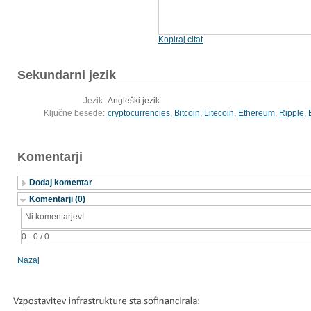
Kopiraj citat
Sekundarni jezik
Jezik:
Angleški jezik
Ključne besede:
cryptocurrencies
,
Bitcoin
,
Litecoin
,
Ethereum
,
Ripple
,
Komentarji
Dodaj komentar
Komentarji (0)
Ni komentarjev!
0 - 0 / 0
Nazaj