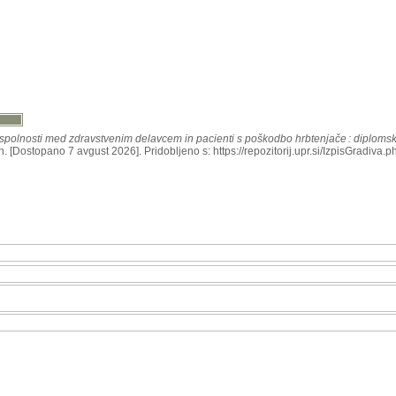
spolnosti med zdravstvenim delavcem in pacienti s poškodbo hrbtenjače : diploms
n. [Dostopano 7 avgust 2026]. Pridobljeno s: https://repozitorij.upr.si/IzpisGradiva.