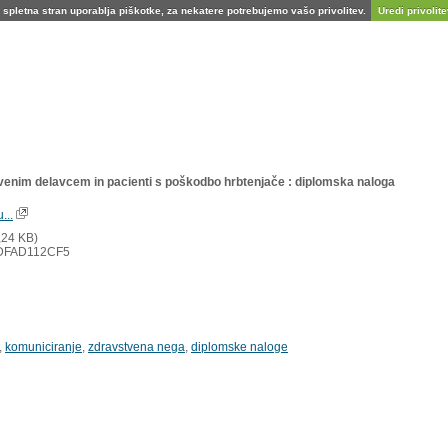
spletna stran uporablja piškotke, za nekatere potrebujemo vašo privolitev.
Uredi privolitev
venim delavcem in pacienti s poškodbo hrbtenjače : diplomska naloga
...
,24 KB)
DFAD112CF5
,
komuniciranje
,
zdravstvena nega
,
diplomske naloge