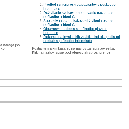
Predbolnišnična oskrba pacientov s poškodbo
hrbtenjače
Doživljanje svojcev ob negovanju pacienta s
poškodbo hrbtenjače
Subjektivna ocena kakovosti življenja oseb s
poškodbo hrbtenjače
Obravnava pacienta s poškodbo glave in
hrbtenice
Rokomet na invalidskih vozičkih kot okupacija pri
osebah s poškodbo hrbtenjače
ka naloga
[na
Postavite miškin kazalec na naslov za izpis povzetka.
php?
Klik na naslov izpiše podrobnosti ali sproži prenos.