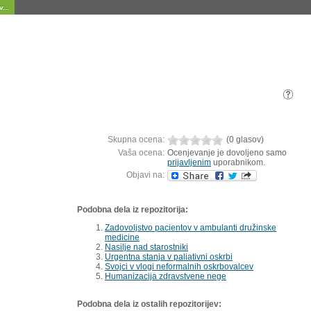
...
Skupna ocena:
(0 glasov)
Vaša ocena:
Ocenjevanje je dovoljeno samo
prijavljenim
uporabnikom.
Objavi na:
Podobna dela iz repozitorija:
Zadovoljstvo pacientov v ambulanti družinske
medicine
Nasilje nad starostniki
Urgentna stanja v paliativni oskrbi
Svojci v vlogi neformalnih oskrbovalcev
Humanizacija zdravstvene nege
Podobna dela iz ostalih repozitorijev: