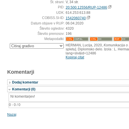
Št. strani:
V, 34 str.
PID:
20.500.12556/RUP-12486
UDK:
614.253:613.88
COBISS.SI-ID:
1542060740
Datum objave v RUP:
06.04.2020
Število ogledov:
4320
Število prenosov:
196
Metapodatki:
HERMAN, Lucija, 2020,
Komunikacija o 
:
spletu]. Diplomsko delo. Izola : L. Herma
lang=slv&id=12486
Kopiraj citat
Komentarji
Dodaj komentar
Komentarji (0)
Ni komentarjev!
0 - 0 / 0
Nazaj