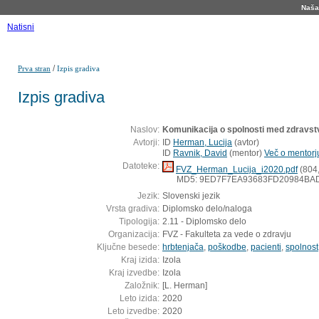
Naša 
Natisni
/
Prva stran
Izpis gradiva
Izpis gradiva
Naslov:
Komunikacija o spolnosti med zdravst
Avtorji:
ID
Herman, Lucija
(
avtor
)
ID
Ravnik, David
(
mentor
)
Več o mentorju
Datoteke:
FVZ_Herman_Lucija_i2020.pdf
(804
MD5: 9ED7F7EA93683FD20984BA
Jezik:
Slovenski jezik
Vrsta gradiva:
Diplomsko delo/naloga
Tipologija:
2.11 - Diplomsko delo
Organizacija:
FVZ - Fakulteta za vede o zdravju
Ključne besede:
hrbtenjača
,
poškodbe
,
pacienti
,
spolnost
Kraj izida:
Izola
Kraj izvedbe:
Izola
Založnik:
[L. Herman]
Leto izida:
2020
Leto izvedbe:
2020