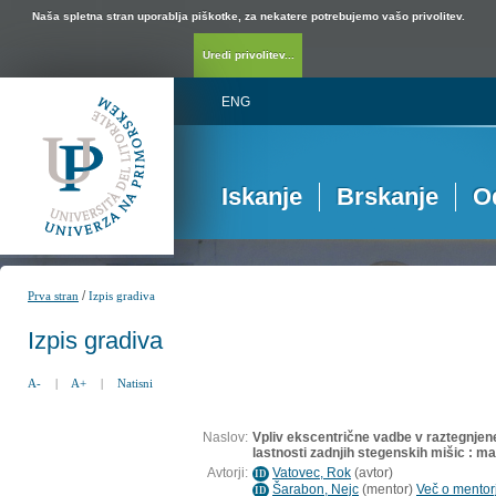
Naša spletna stran uporablja piškotke, za nekatere potrebujemo vašo privolitev.
Uredi privolitev...
ENG
Iskanje
Brskanje
O
/
Prva stran
Izpis gradiva
Izpis gradiva
A-
|
A+
|
Natisni
Naslov:
Vpliv ekscentrične vadbe v raztegnjen
lastnosti zadnjih stegenskih mišic : m
Avtorji:
Vatovec, Rok
(
avtor
)
ID
Šarabon, Nejc
(
mentor
)
Več o mentorj
ID