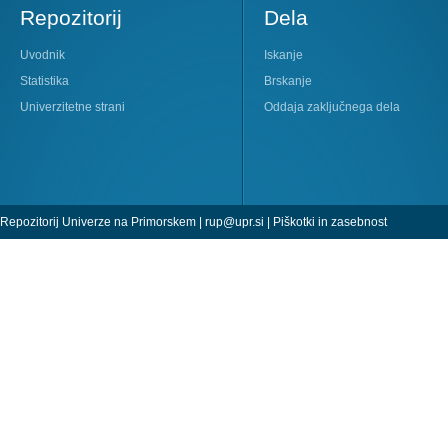
Repozitorij
Dela
Uvodnik
Iskanje
Statistika
Brskanje
Univerzitetne strani
Oddaja zaključnega dela
Repozitorij Univerze na Primorskem |
rup@upr.si
|
Piškotki in zasebnost