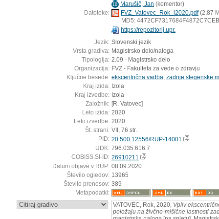
Marušič, Jan
(
komentor
)
ID
Datoteke:
FVZ_Vatovec_Rok_i2020.pdf
(2,87 
MD5: 4472CF7317684F4872C7CEB
https://repozitorij.upr.
Jezik:
Slovenski jezik
Vrsta gradiva:
Magistrsko delo/naloga
Tipologija:
2.09 - Magistrsko delo
Organizacija:
FVZ - Fakulteta za vede o zdravju
Ključne besede:
ekscentrična vadba
,
zadnje stegenske m
Kraj izida:
Izola
Kraj izvedbe:
Izola
Založnik:
[R. Vatovec]
Leto izida:
2020
Leto izvedbe:
2020
Št. strani:
VII, 76 str.
PID:
20.500.12556/RUP-14001
UDK:
796.035:616.7
COBISS.SI-ID:
26910211
Datum objave v RUP:
08.09.2020
Število ogledov:
13965
Število prenosov:
389
Metapodatki:
:
VATOVEC, Rok, 2020,
Vpliv ekscentrič
položaju na živčno-mišične lastnosti zad
magistrska naloga
[na spletu]. Magistrsk