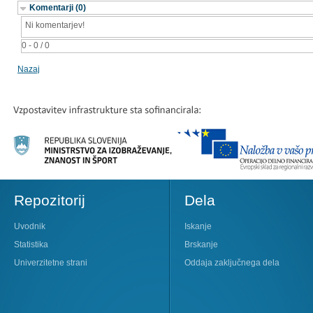
Komentarji (0)
Ni komentarjev!
0 - 0 / 0
Nazaj
Repozitorij
Dela
Uvodnik
Iskanje
Statistika
Brskanje
Univerzitetne strani
Oddaja zaključnega dela