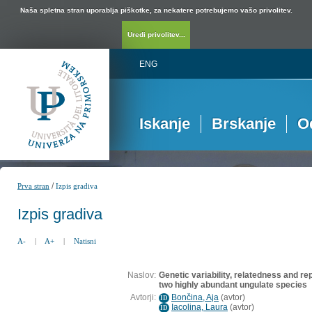
Naša spletna stran uporablja piškotke, za nekatere potrebujemo vašo privolitev.
Uredi privolitev...
ENG
Iskanje
Brskanje
O
/
Prva stran
Izpis gradiva
Izpis gradiva
A-
|
A+
|
Natisni
Naslov:
Genetic variability, relatedness and re
two highly abundant ungulate species
Avtorji:
Bončina, Aja
(
avtor
)
ID
Iacolina, Laura
(
avtor
)
ID