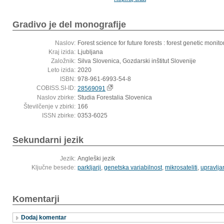
Gradivo je del monografije
Naslov:
Forest science for future forests : forest genetic moni
Kraj izida:
Ljubljana
Založnik:
Silva Slovenica, Gozdarski inštitut Slovenije
Leto izida:
2020
ISBN:
978-961-6993-54-8
COBISS.SI-ID:
28569091
Naslov zbirke:
Studia Forestalia Slovenica
Številčenje v zbirki:
166
ISSN zbirke:
0353-6025
Sekundarni jezik
Jezik:
Angleški jezik
Ključne besede:
parkljarji
,
genetska variabilnost
,
mikrosateliti
,
upravlja
Komentarji
Dodaj komentar