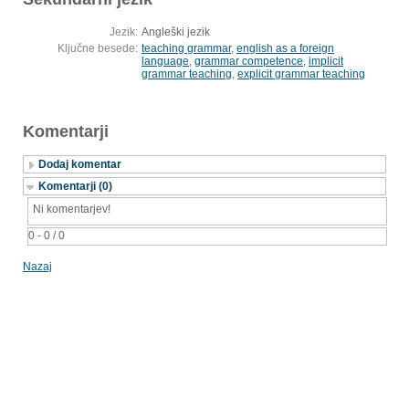
Jezik:
Angleški jezik
Ključne besede:
teaching grammar
,
english as a foreign
language
,
grammar competence
,
implicit
grammar teaching
,
explicit grammar teaching
Komentarji
Dodaj komentar
Komentarji (0)
Ni komentarjev!
0 - 0 / 0
Nazaj