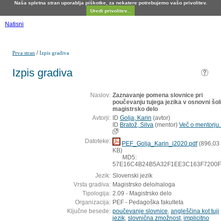
Naša spletna stran uporablja piškotke, za nekatere potrebujemo vašo privolitev.
Uredi privolitev...
Natisni
/
Prva stran
Izpis gradiva
Izpis gradiva
Naslov:
Zaznavanje pomena slovnice pri
poučevanju tujega jezika v osnovni šoli
magistrsko delo
Avtorji:
ID
Golja, Karin
(
avtor
)
ID
Bratož, Silva
(
mentor
)
Več o mentorju..
Datoteke:
PEF_Golja_Karin_i2020.pdf
(896,03
KB)
MD5:
57E16C4B24B5A32F1EE3C163F7200
Jezik:
Slovenski jezik
Vrsta gradiva:
Magistrsko delo/naloga
Tipologija:
2.09 - Magistrsko delo
Organizacija:
PEF - Pedagoška fakulteta
Ključne besede:
poučevanje slovnice
,
angleščina kot tuji
jezik
,
slovnična zmožnost
,
implicitno