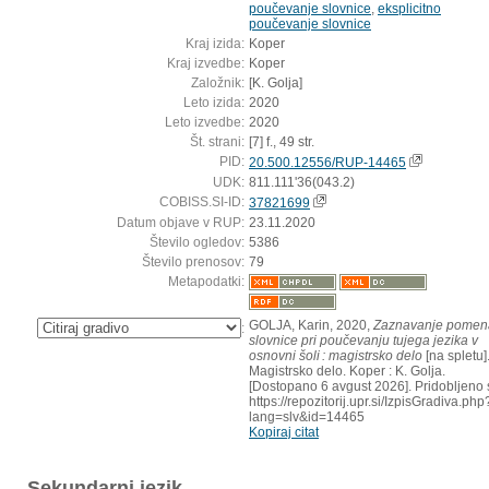
poučevanje slovnice
,
eksplicitno
poučevanje slovnice
Kraj izida:
Koper
Kraj izvedbe:
Koper
Založnik:
[K. Golja]
Leto izida:
2020
Leto izvedbe:
2020
Št. strani:
[7] f., 49 str.
PID:
20.500.12556/RUP-14465
UDK:
811.111'36(043.2)
COBISS.SI-ID:
37821699
Datum objave v RUP:
23.11.2020
Število ogledov:
5386
Število prenosov:
79
Metapodatki:
GOLJA, Karin, 2020,
Zaznavanje pomen
:
slovnice pri poučevanju tujega jezika v
osnovni šoli : magistrsko delo
[na spletu]
Magistrsko delo. Koper : K. Golja.
[Dostopano 6 avgust 2026]. Pridobljeno 
https://repozitorij.upr.si/IzpisGradiva.php
lang=slv&id=14465
Kopiraj citat
Sekundarni jezik