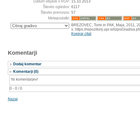
Datum objave v RUP:
15.10.2013
Število ogledov:
6117
Število prenosov:
57
Metapodatki:
BREZOVEC, Tomi in PAK, Maja, 2011, 20 l
:
s: https://repozitorij.upr.si/IzpisGradiv
Kopiraj citat
Komentarji
Dodaj komentar
Komentarji (0)
Ni komentarjev!
0 - 0 / 0
Nazaj