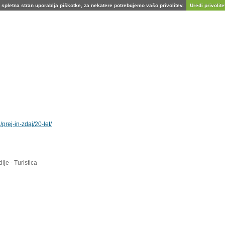
spletna stran uporablja piškotke, za nekatere potrebujemo vašo privolitev.
Uredi privolitev
prej-in-zdaj/20-let/
ije - Turistica