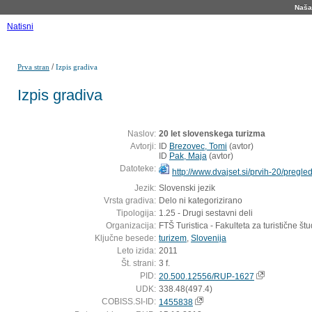
Naša 
Natisni
/
Prva stran
Izpis gradiva
Izpis gradiva
Naslov:
20 let slovenskega turizma
Avtorji:
ID
Brezovec, Tomi
(
avtor
)
ID
Pak, Maja
(
avtor
)
Datoteke:
http://www.dvajset.si/prvih-20/pregled/
Jezik:
Slovenski jezik
Vrsta gradiva:
Delo ni kategorizirano
Tipologija:
1.25 - Drugi sestavni deli
Organizacija:
FTŠ Turistica - Fakulteta za turistične štud
Ključne besede:
turizem
,
Slovenija
Leto izida:
2011
Št. strani:
3 f.
PID:
20.500.12556/RUP-1627
UDK:
338.48(497.4)
COBISS.SI-ID:
1455838