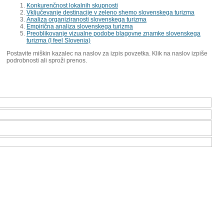
Konkurenčnost lokalnih skupnosti
Vključevanje destinacije v zeleno shemo slovenskega turizma
Analiza organiziranosti slovenskega turizma
Empirična analiza slovenskega turizma
Preoblikovanje vizualne podobe blagovne znamke slovenskega
turizma (I feel Slovenia)
Postavite miškin kazalec na naslov za izpis povzetka. Klik na naslov izpiše
podrobnosti ali sproži prenos.