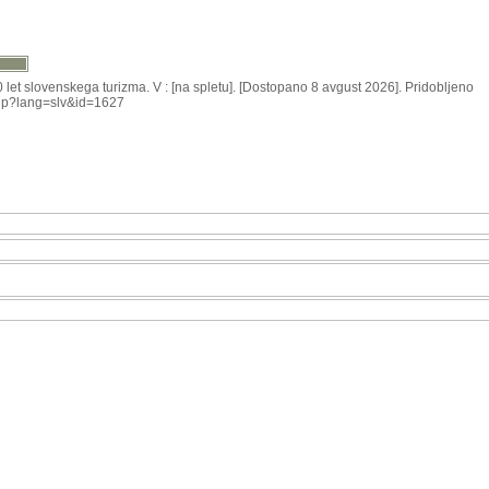
et slovenskega turizma. V : [na spletu]. [Dostopano 8 avgust 2026]. Pridobljeno
a.php?lang=slv&id=1627