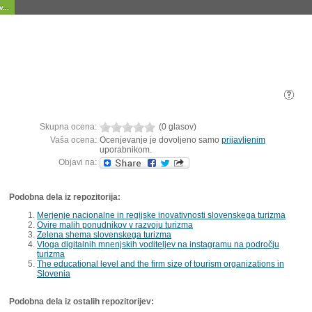
...
Skupna ocena:
(0 glasov)
Vaša ocena:
Ocenjevanje je dovoljeno samo
prijavljenim
uporabnikom.
Objavi na:
Podobna dela iz repozitorija:
Merjenje nacionalne in regijske inovativnosti slovenskega turizma
Ovire malih ponudnikov v razvoju turizma
Zelena shema slovenskega turizma
Vloga digitalnih mnenjskih voditeljev na instagramu na področju
turizma
The educational level and the firm size of tourism organizations in
Slovenia
Podobna dela iz ostalih repozitorijev: