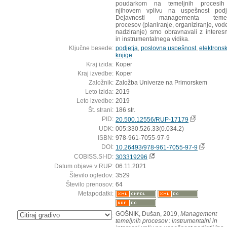
poudarkom na temeljnih procesih
njihovem vplivu na uspešnost podje
Dejavnosti managementa temel
procesov (planiranje, organiziranje, vod
nadziranje) smo obravnavali z interes
in instrumentalnega vidika.
Ključne besede:
podjetja
,
poslovna uspešnost
,
elektrons
knjige
Kraj izida:
Koper
Kraj izvedbe:
Koper
Založnik:
Založba Univerze na Primorskem
Leto izida:
2019
Leto izvedbe:
2019
Št. strani:
186 str.
PID:
20.500.12556/RUP-17179
UDK:
005:330.526.33(0.034.2)
ISBN:
978-961-7055-97-9
DOI:
10.26493/978-961-7055-97-9
COBISS.SI-ID:
303319296
Datum objave v RUP:
06.11.2021
Število ogledov:
3529
Število prenosov:
64
Metapodatki:
GOŠNIK, Dušan, 2019,
Management
:
temeljnih procesov : instrumentalni in