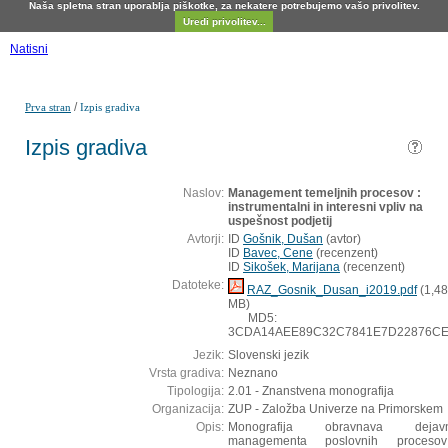
Naša spletna stran uporablja piškotke, za nekatere potrebujemo vašo privolitev.
Uredi privolitev...
Natisni
/
Prva stran
Izpis gradiva
Izpis gradiva
Naslov:
Management temeljnih procesov :
instrumentalni in interesni vpliv na
uspešnost podjetij
Avtorji:
ID
Gošnik, Dušan
(
avtor
)
ID
Bavec, Cene
(
recenzent
)
ID
Sikošek, Marijana
(
recenzent
)
Datoteke:
RAZ_Gosnik_Dusan_i2019.pdf
(1,48
MB)
MD5:
3CDA14AEE89C32C7841E7D22876C
Jezik:
Slovenski jezik
Vrsta gradiva:
Neznano
Tipologija:
2.01 - Znanstvena monografija
Organizacija:
ZUP - Založba Univerze na Primorskem
Opis:
Monografija obravnava dejavn
managementa poslovnih proces