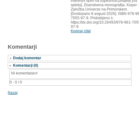
interesni vpliv na uspešnost podjetij
[na
spletu]. Znanstvena monografija. Koper :
Založba Univerze na Primorskem.
[Dostopano 8 avgust 2026]. ISBN 978-9
7055-97-9. Pridobljeno s:
https://dx.doi.org/10.26493/978-961-705
97-9
Kopiraj citat
Komentarji
Dodaj komentar
Komentarji (0)
Ni komentarjev!
0 - 0 / 0
Nazaj