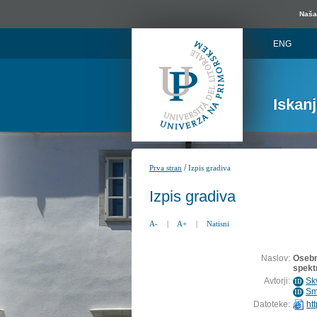
Naša 
ENG
Iskan
/
Prva stran
Izpis gradiva
Izpis gradiva
A-
|
A+
|
Natisni
Naslov:
Osebn
spekt
Avtorji:
Sk
ID
Sm
ID
Datoteke:
ht