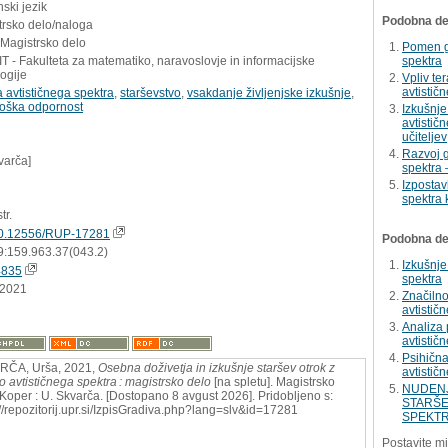
ski jezik
Podobna del
trsko delo/naloga
 Magistrsko delo
Pomen gl
 - Fakulteta za matematiko, naravoslovje in informacijske
spektra
ogije
Vpliv te
avtistič
 avtističnega spektra
,
starševstvo
,
vsakdanje življenjske izkušnje
,
loška odpornost
Izkušnje
avtistič
učiteljev
Razvoj g
varča]
spektra 
Izpostav
spektra 
tr.
0.12556/RUP-17281
Podobna dela
9:159.963.37(043.2)
Izkušnje
4835
spektra
.2021
Značilno
avtistič
Analiza 
avtistič
Psihična
RČA, Urša, 2021,
Osebna doživetja in izkušnje staršev otrok z
avtistič
o avtističnega spektra : magistrsko delo
[na spletu]. Magistrsko
NUDENJ
 Koper : U. Skvarča. [Dostopano 8 avgust 2026]. Pridobljeno s:
STARŠE
://repozitorij.upr.si/IzpisGradiva.php?lang=slv&id=17281
SPEKT
Postavite mi