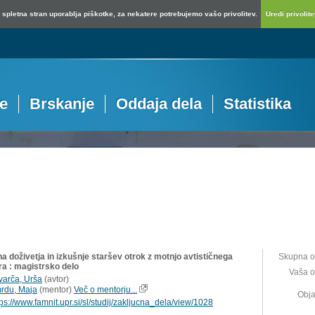
spletna stran uporablja piškotke, za nekatere potrebujemo vašo privolitev.
Uredi privolitev
je
Brskanje
Oddaja dela
Statistika
a doživetja in izkušnje staršev otrok z motnjo avtističnega
Skupna o
ra : magistrsko delo
Vaša o
varča, Urša
(
avtor
)
rdu, Maja
(
mentor
)
Več o mentorju...
Obja
tps://www.famnit.upr.si/sl/studij/zakljucna_dela/view/1028