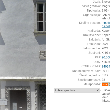
Jezik:
Sloven
Vrsta gradiva:
Magis
Tipologija:
2.09 -
Organizacija:
FAMNIT
tehnol
Ključne besede:
motnja
psiho
Kraj izida:
Koper
Kraj izvedbe:
Koper
Založnik:
[U. Sk
Leto izida:
2021
Leto izvedbe:
2021
Št. strani:
X, 91 s
PID:
20.50
UDK:
616.8
COBISS.SI-ID:
8402
Datum objave v RUP:
09.11
Število ogledov:
5112
Število prenosov:
28
Metapodatki:
:
SKVA
motnj
delo.
https