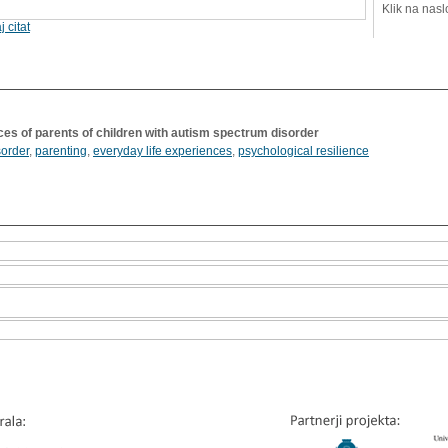
Klik na nasl
j citat
es of parents of children with autism spectrum disorder
sorder
,
parenting
,
everyday life experiences
,
psychological resilience