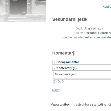
Kopira
Sekundarni jezik
Jezik:
Angleški jezik
Naslov:
Personal experienc
Ključne besede:
autism spectrum di
Komentarji
Dodaj komentar
Komentarji (0)
Ni komentarjev!
0 - 0 / 0
Nazaj