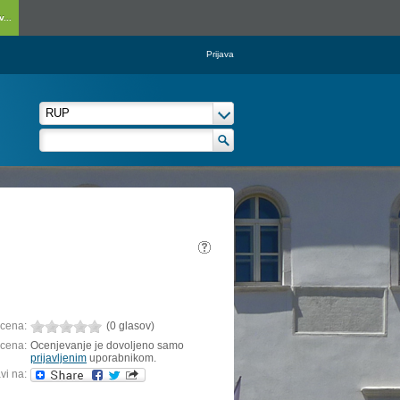
...
Prijava
cena:
(0 glasov)
cena:
Ocenjevanje je dovoljeno samo
prijavljenim
uporabnikom.
vi na: