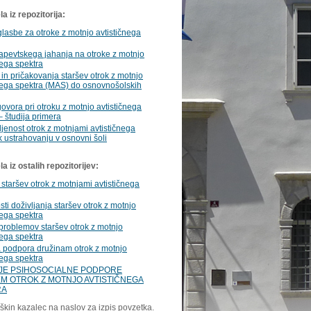
a iz repozitorija:
asbe za otroke z motnjo avtističnega
rapevtskega jahanja na otroke z motnjo
nega spektra
 in pričakovanja staršev otrok z motnjo
nega spektra (MAS) do osnovnošolskih
ovora pri otroku z motnjo avtističnega
– študija primera
ljenost otrok z motnjami avtističnega
k ustrahovanju v osnovni šoli
 iz ostalih repozitorijev:
 staršev otrok z motnjami avtističnega
sti doživljanja staršev otrok z motnjo
nega spektra
problemov staršev otrok z motnjo
nega spektra
 podpora družinam otrok z motnjo
nega spektra
E PSIHOSOCIALNE PODPORE
M OTROK Z MOTNJO AVTISTIČNEGA
RA
škin kazalec na naslov za izpis povzetka.