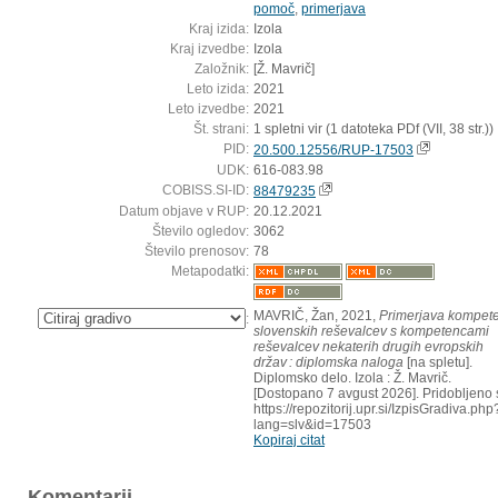
pomoč
,
primerjava
Kraj izida:
Izola
Kraj izvedbe:
Izola
Založnik:
[Ž. Mavrič]
Leto izida:
2021
Leto izvedbe:
2021
Št. strani:
1 spletni vir (1 datoteka PDf (VII, 38 str.))
PID:
20.500.12556/RUP-17503
UDK:
616-083.98
COBISS.SI-ID:
88479235
Datum objave v RUP:
20.12.2021
Število ogledov:
3062
Število prenosov:
78
Metapodatki:
MAVRIČ, Žan, 2021,
Primerjava kompet
:
slovenskih reševalcev s kompetencami
reševalcev nekaterih drugih evropskih
držav : diplomska naloga
[na spletu].
Diplomsko delo. Izola : Ž. Mavrič.
[Dostopano 7 avgust 2026]. Pridobljeno 
https://repozitorij.upr.si/IzpisGradiva.php
lang=slv&id=17503
Kopiraj citat
Komentarji