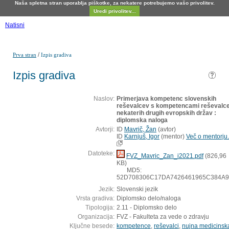
Naša spletna stran uporablja piškotke, za nekatere potrebujemo vašo privolitev.
Uredi privolitev...
Natisni
/
Prva stran
Izpis gradiva
Izpis gradiva
Naslov:
Primerjava kompetenc slovenskih
reševalcev s kompetencami reševalc
nekaterih drugih evropskih držav :
diplomska naloga
Avtorji:
ID
Mavrič, Žan
(
avtor
)
ID
Karnjuš, Igor
(
mentor
)
Več o mentorju.
Datoteke:
FVZ_Mavric_Zan_i2021.pdf
(826,96
KB)
MD5:
52D708306C17DA7426461965C384A
Jezik:
Slovenski jezik
Vrsta gradiva:
Diplomsko delo/naloga
Tipologija:
2.11 - Diplomsko delo
Organizacija:
FVZ - Fakulteta za vede o zdravju
Ključne besede:
kompetence
,
reševalci
,
nujna medicinsk