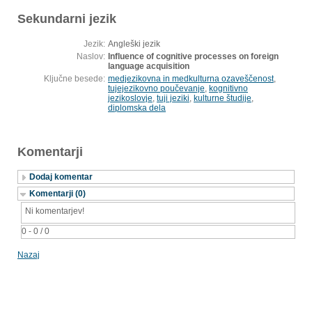
Sekundarni jezik
Jezik:
Angleški jezik
Naslov:
Influence of cognitive processes on foreign
language acquisition
Ključne besede:
medjezikovna in medkulturna ozaveščenost
,
tujejezikovno poučevanje
,
kognitivno
jezikoslovje
,
tuji jeziki
,
kulturne študije
,
diplomska dela
Komentarji
Dodaj komentar
Komentarji (0)
Ni komentarjev!
0 - 0 / 0
Nazaj