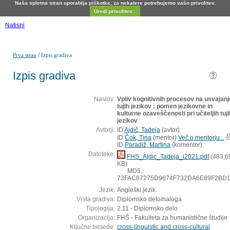
Naša spletna stran uporablja piškotke, za nekatere potrebujemo vašo privolitev.
Uredi privolitev...
Natisni
/
Prva stran
Izpis gradiva
Izpis gradiva
Naslov:
Vpliv kognitivnih procesov na usvajanj
tujih jezikov : pomen jezikovne in
kulturne ozaveščenosti pri učiteljih tuji
jezikov
Avtorji:
ID
Ajdič, Tadeja
(
avtor
)
ID
Čok, Tina
(
mentor
)
Več o mentorju...
ID
Paradiž, Martina
(
komentor
)
Datoteke:
FHS_Ajdic_Tadeja_i2021.pdf
(483,6
KB)
MD5:
73FAC87275D9674F732DA6E89F2BD
Jezik:
Angleški jezik
Vrsta gradiva:
Diplomsko delo/naloga
Tipologija:
2.11 - Diplomsko delo
Organizacija:
FHŠ - Fakulteta za humanistične študije
Ključne besede:
cross-linguistic and cross-cultural