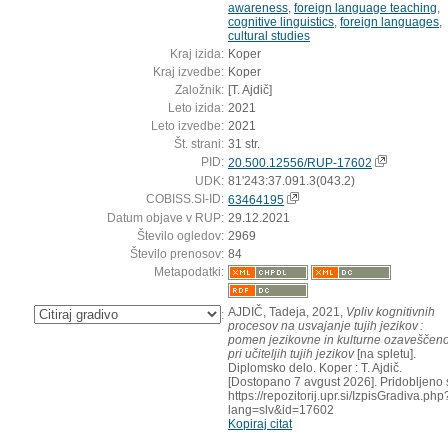
awareness
,
foreign language teaching
,
cognitive linguistics
,
foreign languages
,
cultural studies
Kraj izida:
Koper
Kraj izvedbe:
Koper
Založnik:
[T. Ajdič]
Leto izida:
2021
Leto izvedbe:
2021
Št. strani:
31 str.
PID:
20.500.12556/RUP-17602
UDK:
81'243:37.091.3(043.2)
COBISS.SI-ID:
63464195
Datum objave v RUP:
29.12.2021
Število ogledov:
2969
Število prenosov:
84
Metapodatki:
AJDIČ, Tadeja, 2021,
Vpliv kognitivnih
:
procesov na usvajanje tujih jezikov :
pomen jezikovne in kulturne ozaveščeno
pri učiteljih tujih jezikov
[na spletu].
Diplomsko delo. Koper : T. Ajdič.
[Dostopano 7 avgust 2026]. Pridobljeno 
https://repozitorij.upr.si/IzpisGradiva.php
lang=slv&id=17602
Kopiraj citat