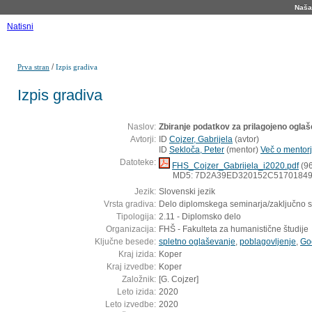
Naša 
Natisni
/
Prva stran
Izpis gradiva
Izpis gradiva
Naslov:
Zbiranje podatkov za prilagojeno ogla
Avtorji:
ID
Cojzer, Gabrijela
(
avtor
)
ID
Sekloča, Peter
(
mentor
)
Več o mentorj
Datoteke:
FHS_Cojzer_Gabrijela_i2020.pdf
(96
MD5: 7D2A39ED320152C5170184
Jezik:
Slovenski jezik
Vrsta gradiva:
Delo diplomskega seminarja/zaključno 
Tipologija:
2.11 - Diplomsko delo
Organizacija:
FHŠ - Fakulteta za humanistične študije
Ključne besede:
spletno oglaševanje
,
poblagovljenje
,
Go
Kraj izida:
Koper
Kraj izvedbe:
Koper
Založnik:
[G. Cojzer]
Leto izida:
2020
Leto izvedbe:
2020