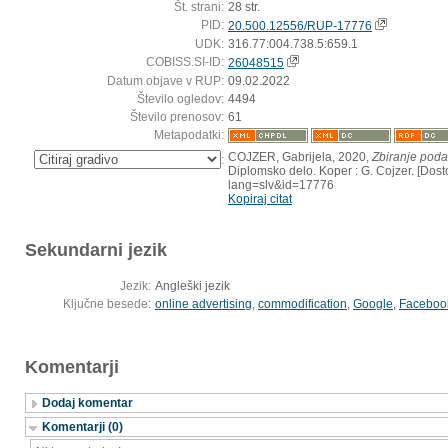
Št. strani:
28 str.
PID:
20.500.12556/RUP-17776
UDK:
316.77:004.738.5:659.1
COBISS.SI-ID:
26048515
Datum objave v RUP:
09.02.2022
Število ogledov:
4494
Število prenosov:
61
Metapodatki:
COJZER, Gabrijela, 2020,
Zbiranje poda
:
Diplomsko delo. Koper : G. Cojzer. [Dosto
lang=slv&id=17776
Kopiraj citat
Sekundarni jezik
Jezik:
Angleški jezik
Ključne besede:
online advertising
,
commodification
,
Google
,
Faceboo
Komentarji
Dodaj komentar
Komentarji (0)