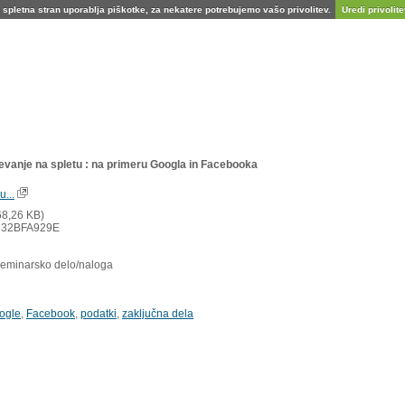
spletna stran uporablja piškotke, za nekatere potrebujemo vašo privolitev.
Uredi privolitev
ševanje na spletu : na primeru Googla in Facebooka
u...
8,26 KB)
932BFA929E
seminarsko delo/naloga
ogle
,
Facebook
,
podatki
,
zaključna dela