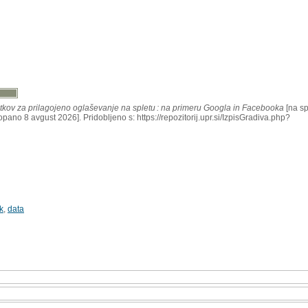
tkov za prilagojeno oglaševanje na spletu : na primeru Googla in Facebooka
[na sp
pano 8 avgust 2026]. Pridobljeno s: https://repozitorij.upr.si/IzpisGradiva.php?
k
,
data