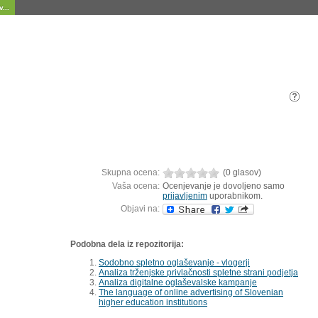
...
Skupna ocena:
(0 glasov)
Vaša ocena:
Ocenjevanje je dovoljeno samo
prijavljenim
uporabnikom.
Objavi na:
Podobna dela iz repozitorija:
Sodobno spletno oglaševanje - vlogerji
Analiza trženjske privlačnosti spletne strani podjetja
Analiza digitalne oglaševalske kampanje
The language of online advertising of Slovenian
higher education institutions