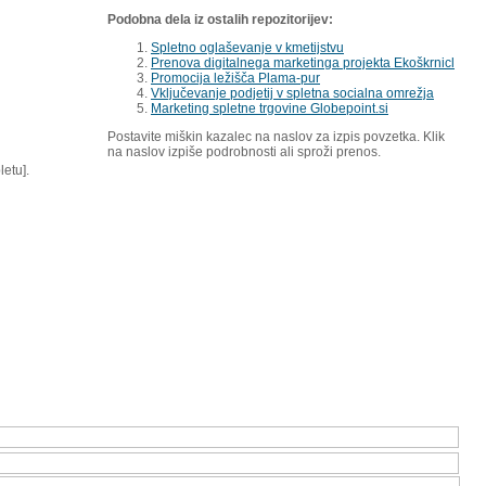
Podobna dela iz ostalih repozitorijev:
Spletno oglaševanje v kmetijstvu
Prenova digitalnega marketinga projekta Ekoškrnicl
Promocija ležišča Plama-pur
Vključevanje podjetij v spletna socialna omrežja
Marketing spletne trgovine Globepoint.si
Postavite miškin kazalec na naslov za izpis povzetka. Klik
na naslov izpiše podrobnosti ali sproži prenos.
letu].