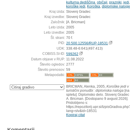
kulturna dediščina
,
običaji
,
prazniki
,
jedi
,
koroške jedi
,
Koroška
,
diplomske naloge
Kraj izida:
Slovenj Gradec
Kraj izvedbe:
Slovenj Gradec
Založnik:
[A. Bricman]
Leto izida:
2005
Leto izvedbe:
2005
Št. strani:
70 f.
PID:
20.500.12556/RUP-18531
UDK:
338.48-6:641(497.413)
COBISS.SI-ID:
599262
Datum objave v RUP:
11.08.2022
Število ogledov:
2777
Število prenosov:
59
Metapodatki:
BRICMAN, Alenka, 2005,
Koroške jedi v
:
turistični ponudbi : diplomska naloga
[na
spletu]. Diplomsko delo. Slovenj Gradec 
A. Bricman. [Dostopano 9 avgust 2026].
Pridobljeno s:
https://repozitorij.upr.si/IzpisGradiva.php
lang=slv&id=18531
Kopiraj citat
Komentarji