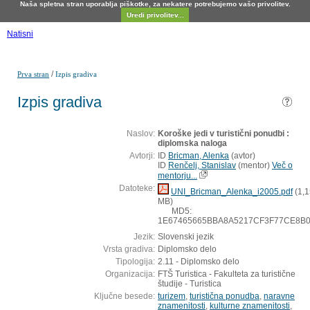
Naša spletna stran uporablja piškotke, za nekatere potrebujemo vašo privolitev.
Uredi privolitev...
Natisni
/
Prva stran
Izpis gradiva
Izpis gradiva
Naslov:
Koroške jedi v turistični ponudbi :
diplomska naloga
Avtorji:
ID
Bricman, Alenka
(
avtor
)
ID
Renčelj, Stanislav
(
mentor
)
Več o
mentorju...
Datoteke:
UNI_Bricman_Alenka_i2005.pdf
(1,1
MB)
MD5:
1E67465665BBA8A5217CF3F77CE8B
Jezik:
Slovenski jezik
Vrsta gradiva:
Diplomsko delo
Tipologija:
2.11 - Diplomsko delo
Organizacija:
FTŠ Turistica - Fakulteta za turistične
študije - Turistica
Ključne besede:
turizem
,
turistična ponudba
,
naravne
znamenitosti
,
kulturne znamenitosti
,