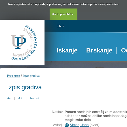
Naša spletna stran uporablja piškotke, za nekatere potrebujemo vašo privolitev.
Uredi privolitev...
ENG
Iskanje
Brskanje
O
/
Prva stran
Izpis gradiva
Izpis gradiva
A-
|
A+
|
Natisni
Naslov:
Pomen socialnih omrežij za mladostni
stiske ter možne oblike socialnopedag
magistrsko delo
Avtorji:
Šimac, Jana
(
avtor
)
ID