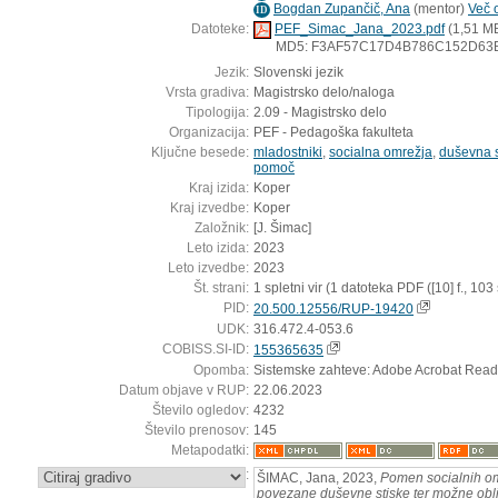
Bogdan Zupančič, Ana
(
mentor
)
Več o
ID
Datoteke:
PEF_Simac_Jana_2023.pdf
(1,51 M
MD5: F3AF57C17D4B786C152D63
Jezik:
Slovenski jezik
Vrsta gradiva:
Magistrsko delo/naloga
Tipologija:
2.09 - Magistrsko delo
Organizacija:
PEF - Pedagoška fakulteta
Ključne besede:
mladostniki
,
socialna omrežja
,
duševna s
pomoč
Kraj izida:
Koper
Kraj izvedbe:
Koper
Založnik:
[J. Šimac]
Leto izida:
2023
Leto izvedbe:
2023
Št. strani:
1 spletni vir (1 datoteka PDF ([10] f., 103 s
PID:
20.500.12556/RUP-19420
UDK:
316.472.4-053.6
COBISS.SI-ID:
155365635
Opomba:
Sistemske zahteve: Adobe Acrobat Read
Datum objave v RUP:
22.06.2023
Število ogledov:
4232
Število prenosov:
145
Metapodatki:
:
ŠIMAC, Jana, 2023,
Pomen socialnih om
povezane duševne stiske ter možne ob