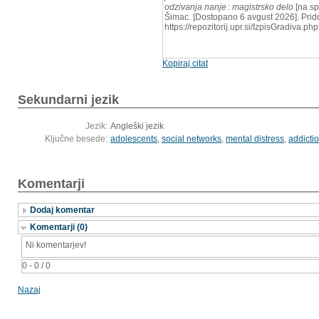
odzivanja nanje : magistrsko delo
[na sp
Šimac. [Dostopano 6 avgust 2026]. Prido
https://repozitorij.upr.si/IzpisGradiva.
Kopiraj citat
Sekundarni jezik
Jezik:
Angleški jezik
Ključne besede:
adolescents
,
social networks
,
mental distress
,
addicti
Komentarji
Dodaj komentar
Komentarji (0)
Ni komentarjev!
0 - 0 / 0
Nazaj