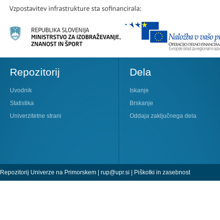
Repozitorij
Dela
Uvodnik
Iskanje
Statistika
Brskanje
Univerzitetne strani
Oddaja zaključnega dela
Repozitorij Univerze na Primorskem |
rup@upr.si
|
Piškotki in zasebnost