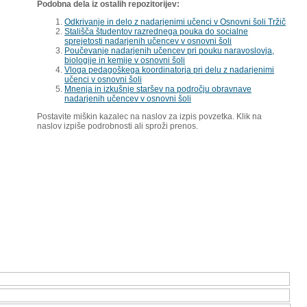
Podobna dela iz ostalih repozitorijev:
Odkrivanje in delo z nadarjenimi učenci v Osnovni šoli Tržič
Stališča študentov razrednega pouka do socialne
sprejetosti nadarjenih učencev v osnovni šoli
Poučevanje nadarjenih učencev pri pouku naravoslovja,
biologije in kemije v osnovni šoli
Vloga pedagoškega koordinatorja pri delu z nadarjenimi
učenci v osnovni šoli
Mnenja in izkušnje staršev na področju obravnave
nadarjenih učencev v osnovni šoli
Postavite miškin kazalec na naslov za izpis povzetka. Klik na
naslov izpiše podrobnosti ali sproži prenos.