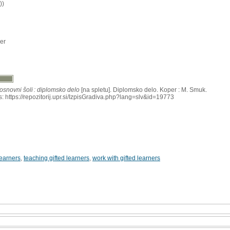
))
er
osnovni šoli : diplomsko delo
[na spletu]. Diplomsko delo. Koper : M. Smuk.
: https://repozitorij.upr.si/IzpisGradiva.php?lang=slv&id=19773
 learners
,
teaching gifted learners
,
work with gifted learners