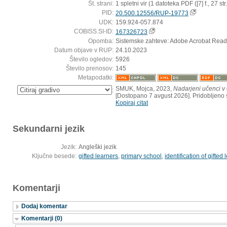
Št. strani:
1 spletni vir (1 datoteka PDF ([7] f., 27 str.
PID:
20.500.12556/RUP-19773
UDK:
159.924-057.874
COBISS.SI-ID:
167326723
Opomba:
Sistemske zahteve: Adobe Acrobat Read
Datum objave v RUP:
24.10.2023
Število ogledov:
5926
Število prenosov:
145
Metapodatki:
SMUK, Mojca, 2023,
Nadarjeni učenci v 
:
[Dostopano 7 avgust 2026]. Pridobljeno s
Kopiraj citat
Sekundarni jezik
Jezik:
Angleški jezik
Ključne besede:
gifted learners
,
primary school
,
identification of gifted
Komentarji
Dodaj komentar
Komentarji (0)