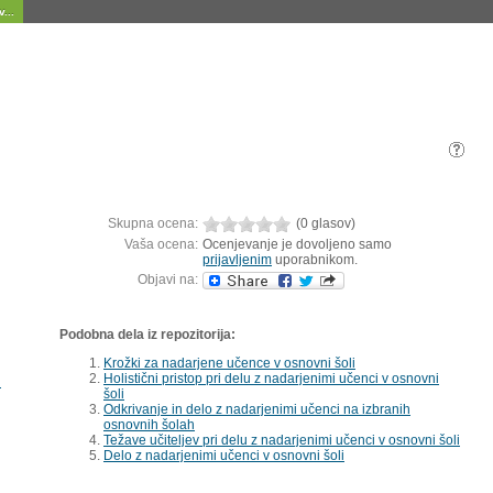
...
Skupna ocena:
(0 glasov)
Vaša ocena:
Ocenjevanje je dovoljeno samo
prijavljenim
uporabnikom.
Objavi na:
Podobna dela iz repozitorija:
Krožki za nadarjene učence v osnovni šoli
Holistični pristop pri delu z nadarjenimi učenci v osnovni
i
šoli
Odkrivanje in delo z nadarjenimi učenci na izbranih
osnovnih šolah
Težave učiteljev pri delu z nadarjenimi učenci v osnovni šoli
Delo z nadarjenimi učenci v osnovni šoli