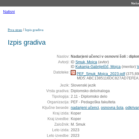
Naša 
Natisni
/
Prva stran
Izpis gradiva
Izpis gradiva
Naslov:
Nadarjeni učenci v osnovni šoli : dipl
Avtorji:
ID
Smuk, Mojca
(
avtor
)
ID
Kukanja-Gabrijelčič, Mojca
(
mentor
)
V
Datoteke:
PEF_Smuk_Mojca_2023.pdf
(375,89
MD5: ABC1385116DC827AD7EFEA
Jezik:
Slovenski jezik
Vrsta gradiva:
Diplomsko delo/naloga
Tipologija:
2.11 - Diplomsko delo
Organizacija:
PEF - Pedagoška fakulteta
Ključne besede:
nadarjeni učenci
,
osnovna šola
,
odkriva
Kraj izida:
Koper
Kraj izvedbe:
Koper
Založnik:
M. Smuk
Leto izida:
2023
Leto izvedbe:
2023