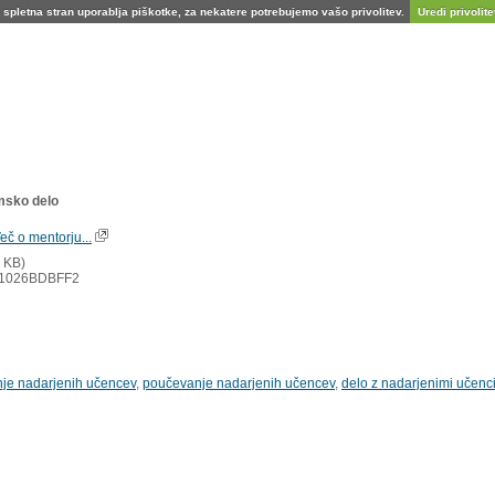
spletna stran uporablja piškotke, za nekatere potrebujemo vašo privolitev.
Uredi privolitev
omsko delo
eč o mentorju...
 KB)
1026BDBFF2
nje nadarjenih učencev
,
poučevanje nadarjenih učencev
,
delo z nadarjenimi učenc