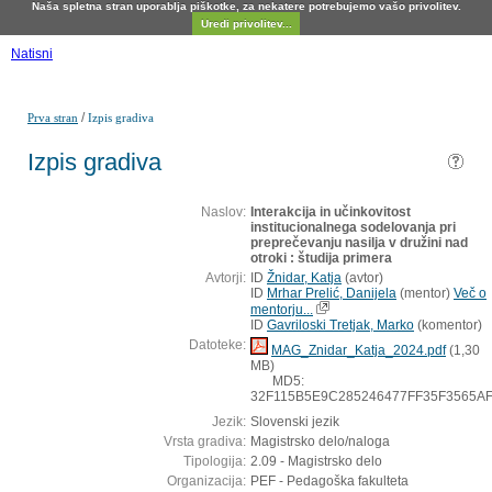
Naša spletna stran uporablja piškotke, za nekatere potrebujemo vašo privolitev.
Uredi privolitev...
Natisni
/
Prva stran
Izpis gradiva
Izpis gradiva
Naslov:
Interakcija in učinkovitost
institucionalnega sodelovanja pri
preprečevanju nasilja v družini nad
otroki : študija primera
Avtorji:
ID
Žnidar, Katja
(
avtor
)
ID
Mrhar Prelić, Danijela
(
mentor
)
Več o
mentorju...
ID
Gavriloski Tretjak, Marko
(
komentor
)
Datoteke:
MAG_Znidar_Katja_2024.pdf
(1,30
MB)
MD5:
32F115B5E9C285246477FF35F3565A
Jezik:
Slovenski jezik
Vrsta gradiva:
Magistrsko delo/naloga
Tipologija:
2.09 - Magistrsko delo
Organizacija:
PEF - Pedagoška fakulteta