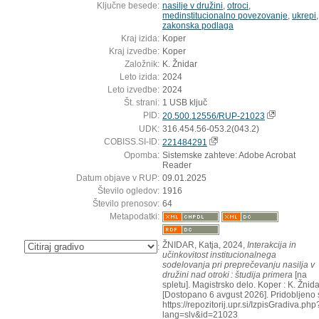
Ključne besede:
nasilje v družini
,
otroci
,
medinstitucionalno povezovanje
,
ukrepi
,
zakonska podlaga
Kraj izida:
Koper
Kraj izvedbe:
Koper
Založnik:
K. Žnidar
Leto izida:
2024
Leto izvedbe:
2024
Št. strani:
1 USB ključ
PID:
20.500.12556/RUP-21023
UDK:
316.454.56-053.2(043.2)
COBISS.SI-ID:
221484291
Opomba:
Sistemske zahteve: Adobe Acrobat
Reader
Datum objave v RUP:
09.01.2025
Število ogledov:
1916
Število prenosov:
64
Metapodatki:
ŽNIDAR, Katja, 2024,
Interakcija in
:
učinkovitost institucionalnega
sodelovanja pri preprečevanju nasilja v
družini nad otroki : študija primera
[na
spletu]. Magistrsko delo. Koper : K. Žnida
[Dostopano 6 avgust 2026]. Pridobljeno 
https://repozitorij.upr.si/IzpisGradiva.php
lang=slv&id=21023