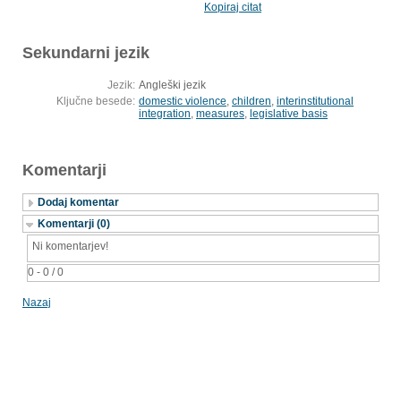
Kopiraj citat
Sekundarni jezik
Jezik:
Angleški jezik
Ključne besede:
domestic violence
,
children
,
interinstitutional
integration
,
measures
,
legislative basis
Komentarji
Dodaj komentar
Komentarji (0)
Ni komentarjev!
0 - 0 / 0
Nazaj