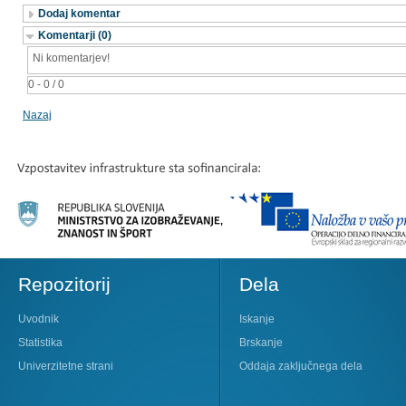
Dodaj komentar
Komentarji (0)
Ni komentarjev!
0 - 0 / 0
Nazaj
Repozitorij
Dela
Uvodnik
Iskanje
Statistika
Brskanje
Univerzitetne strani
Oddaja zaključnega dela