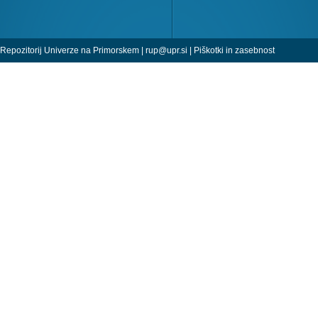
Repozitorij Univerze na Primorskem |
rup@upr.si
|
Piškotki in zasebnost