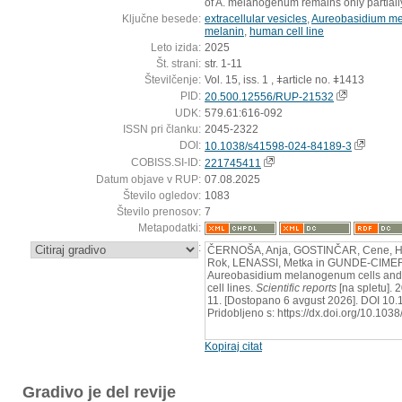
of A. melanogenum remains only partiall
Ključne besede:
extracellular vesicles
,
Aureobasidium m
melanin
,
human cell line
Leto izida:
2025
Št. strani:
str. 1-11
Številčenje:
Vol. 15, iss. 1 , ǂarticle no. ǂ1413
PID:
20.500.12556/RUP-21532
UDK:
579.61:616-092
ISSN pri članku:
2045-2322
DOI:
10.1038/s41598-024-84189-3
COBISS.SI-ID:
221745411
Datum objave v RUP:
07.08.2025
Število ogledov:
1083
Število prenosov:
7
Metapodatki:
:
ČERNOŠA, Anja, GOSTINČAR, Cene, H
Rok, LENASSI, Metka in GUNDE-CIMERM
Aureobasidium melanogenum cells and e
cell lines.
Scientific reports
[na spletu]. 2
11. [Dostopano 6 avgust 2026]. DOI 10
Pridobljeno s: https://dx.doi.org/10.1
Kopiraj citat
Gradivo je del revije