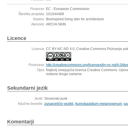
Financer:
EC - European Commission
Številka projekta:
101044468
Naslov:
Bioinspired living skin for architecture
Akronim:
ARCHI-SKIN
Licence
Licenca:
CC BY-NC-ND 4.0, Creative Commons Priznanje avt
Povezava:
http://creativecommons.org/licenses/by-nc-nd/4.0/dee
Opis:
Najbolj omejujoča licenca Creative Commons. Uporab
nobene druge namene.
Sekundarni jezik
Jezik:
Slovenski jezik
Ključne besede:
zunajcelični vezikli
,
Aureobasidium melanogenum
,
pa
Komentarji