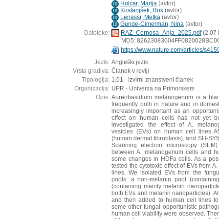
Holcar, Marija
(
avtor
)
ID
Kostanjšek, Rok
(
avtor
)
ID
Lenassi, Metka
(
avtor
)
ID
Gunde-Cimerman, Nina
(
avtor
)
ID
Datoteke:
RAZ_Cernosa_Anja_2025.pdf
(2,07
MD5: 82623083004FF0820028BC0
https://www.nature.com/articles/s41
Jezik:
Angleški jezik
Vrsta gradiva:
Članek v reviji
Tipologija:
1.01 - Izvirni znanstveni članek
Organizacija:
UPR - Univerza na Primorskem
Opis:
Aureobasidium melanogenum is a black
frequently both in nature and in domest
increasingly important as an opportunis
effect on human cells has not yet be
investigated the effect of A. melano
vesicles (EVs) on human cell lines 
(human dermal fibroblasts), and SH-SY
Scanning electron microscopy (SEM) 
between A. melanogenum cells and hum
some changes in HDFa cells. As a poss
tested the cytotoxic effect of EVs from
lines. We isolated EVs from the fungu
pools: a non-melanin pool (containin
(containing mainly melanin nanoparticle
both EVs and melanin nanoparticles). Al
and then added to human cell lines to te
some other fungal opportunistic pathoge
human cell viability were observed. There