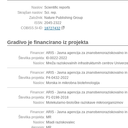
Naslov:
Scientific reports
Skrajšan naslov:
Sci. rep.
Založnik:
Nature Publishing Group
ISSN:
2045-2322
COBISS.SI-ID:
18727432
Gradivo je financirano iz projekta
Financer:
ARIS - Javna agencija za znanstvenoraziskovalno in
Številka projekta:
I0-0022-2022
Naslov:
Mreža raziskovalnih infrastrukturnih centrov Univerz
Financer:
ARIS - Javna agencija za znanstvenoraziskovalno in
Številka projekta:
P4-0432-2022
Naslov:
Morska in mikrobna biotehnologija
Financer:
ARIS - Javna agencija za znanstvenoraziskovalno in
Številka projekta:
P1-0198-2018
Naslov:
Molekularno-biološke raziskave mikroorganizmov
Financer:
ARIS - Javna agencija za znanstvenoraziskovalno in
Številka projekta:
MR
Naslov:
Mladi raziskovalec
Akronim:
MR