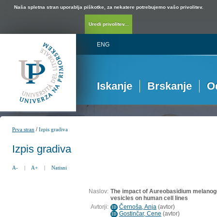
Naša spletna stran uporablja piškotke, za nekatere potrebujemo vašo privolitev.
Uredi privolitev...
ENG
Iskanje
Brskanje
O
/
Prva stran
Izpis gradiva
Izpis gradiva
A-
|
A+
|
Natisni
Naslov:
The impact of Aureobasidium melanoge
vesicles on human cell lines
Avtorji:
Černoša, Anja
(
avtor
)
ID
Gostinčar, Cene
(
avtor
)
ID