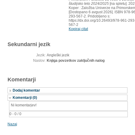
študijsko leto 2024/2025
[na spletu]. 202
Koper : Založba Univerze na Primorske
[Dostopano 6 avgust 2026]. ISBN 978-9
293-567-2. Pridobljeno s:
https://dx.doi.org/10.26493/978-961-293
567-2
Kopiraj citat
Sekundarni jezik
Jezik:
Angleški jezik
Naslov:
Knjiga povzetkov zaključnih nalog
Komentarji
Dodaj komentar
Komentarji (0)
Ni komentarjev!
0 - 0 / 0
Nazaj