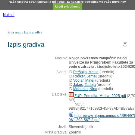
Naša spletna stran uporablja piškotke, za nekatere potrebujemo vašo privolitev.
Uredi privolitev...
Natisni
/
Prva stran
Izpis gradiva
Izpis gradiva
Naslov:
Knjiga povzetkov zaključnih nalog
Univerze na Primorskem Fakultete za
vede o zdravju : študijsko leto 2024/20
Avtorji:
ID
Peršolja, Melita
(
urednik
)
ID
Rošker, Jernej
(
urednik
)
ID
Voglar, Matej
(
urednik
)
ID
Jakus, Tadeja
(
urednik
)
ID
Mohorko, Nina
(
urednik
)
Datoteke:
ZUP_Persolja_Melita_2025.pdf
(2,7
MB)
MD5:
9B9B48217716982F45F98AD4BB7EE7
https://www.hippocampus.si/ISBN/97
961-293-567-2.pdf
Jezik:
Slovenski jezik
Vrsta gradiva:
Zbornik