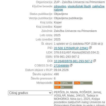
Organizacija:
ZUP - Založba Univerze na Primorskem
Ključne besede:
zdravstvo
,
visokošolski študij
,
zaključne
naloge
Status publikacije:
Objavljeno
Verzija publikacije:
Objavljena publikacija
Kraj izida:
Koper
Kraj izvedbe:
Koper
Založnik:
Založba Univerze na Primorskem
Leto izida:
2025
Leto izvedbe:
2025
Št. strani:
1 spletni vir (1 datoteka PDF (338 str.))
PID:
20.500.12556/RUP-22941
UDK:
378.6:61(497.4Izola)(082)(0.034.2)
ISBN:
978-961-293-567-2
DOI:
10.26493/978-961-293-567-2
COBISS.SI-ID:
272048899
Datum objave v RUP:
09.04.2026
Število ogledov:
490
Število prenosov:
6
Metapodatki:
PERŠOLJA, Melita, ROŠKER, Jernej,
:
VOGLAR, Matej, JAKUS, Tadeja in
MOHORKO, Nina (ur.), 2025,
Knjiga
povzetkov zaključnih nalog Univerze na
Primorskem Fakultete za vede o zdravju 