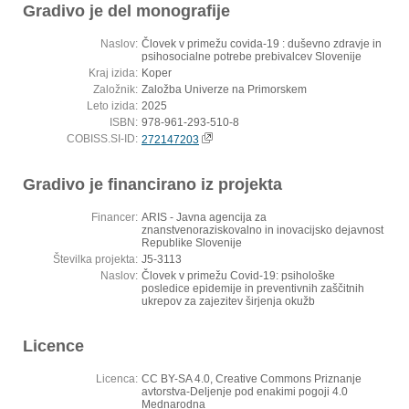
Gradivo je del monografije
Naslov:
Človek v primežu covida-19 : duševno zdravje in
psihosocialne potrebe prebivalcev Slovenije
Kraj izida:
Koper
Založnik:
Založba Univerze na Primorskem
Leto izida:
2025
ISBN:
978-961-293-510-8
COBISS.SI-ID:
272147203
Gradivo je financirano iz projekta
Financer:
ARIS - Javna agencija za
znanstvenoraziskovalno in inovacijsko dejavnost
Republike Slovenije
Številka projekta:
J5-3113
Naslov:
Človek v primežu Covid-19: psihološke
posledice epidemije in preventivnih zaščitnih
ukrepov za zajezitev širjenja okužb
Licence
Licenca:
CC BY-SA 4.0, Creative Commons Priznanje
avtorstva-Deljenje pod enakimi pogoji 4.0
Mednarodna