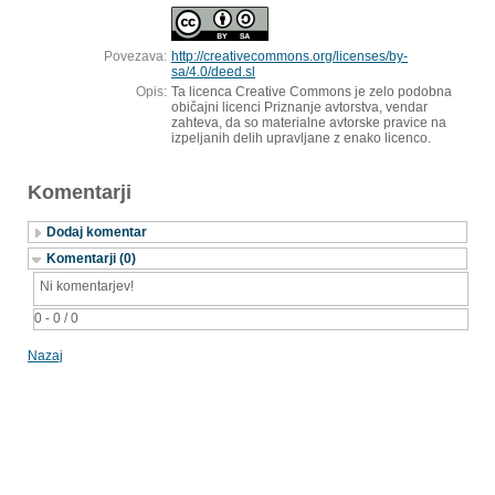
Povezava:
http://creativecommons.org/licenses/by-
sa/4.0/deed.sl
Opis:
Ta licenca Creative Commons je zelo podobna
običajni licenci Priznanje avtorstva, vendar
zahteva, da so materialne avtorske pravice na
izpeljanih delih upravljane z enako licenco.
Komentarji
Dodaj komentar
Komentarji (0)
Ni komentarjev!
0 - 0 / 0
Nazaj