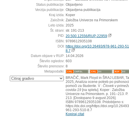
Status publikacije:
Objavljeno
Verzija publikacije:
Objavljena publikacija
Kraj izida:
Koper
Založnik:
Založba Univerze na Primorskem
Leto izida:
2025
Št. strani:
str. 191-213
PID:
20.500.12556/RUP-22959
ISBN:
9789612935108
DOI:
https://doi.org/10.26493/978-961-293-51
8.7
Datum objave v RUP:
14.04.2026
Število ogledov:
603
Število prenosov:
8
Metapodatki:
BRAČIČ, Mark Floyd in ŠRAJ LEBAR, Ta
:
2025, Analiza ocene potreb po psihosoci
pomoči za študente. V :
Človek v primež
covida-19
[na spletu]. Koper : Založba
Univerze na Primorskem. p. 191–213. P.
213. [Dostopano 9 avgust 2026].
ISBN 9789612935108. Pridobljeno s:
https://dx.doi.org/https://doi.org/10.2649
961-293-510-8.7
Kopiraj citat