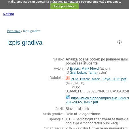
Naša spletna stran uporablja piškotke, za nekatere potrebujemo vašo privolitev.
Uredi privolitev...
Natisni
/
Prva stran
Izpis gradiva
Izpis gradiva
Naslov:
Analiza ocene potreb po psihosocialni
pomoči za študente
Avtorji:
ID
Bračič, Mark Floyd
(
avtor
)
ID
Šraj Lebar, Tanja
(
avtor
)
Datoteke:
ZUP_Bracic_Mark_Floyd_2025.pdf
(477,39 KB)
MD5:
B16601FDFF5767E794CCFCA58AD24
https://www.hippocampus.si/ISBN/97
961-293-510-8/7.pdf
Jezik:
Slovenski jezik
Vrsta gradiva:
Delo ni kategorizirano
Tipologija:
1.16 - Samostojni znanstveni sestavek al
poglavje v monografski publikaciji
Organizacija:
ZUP - Založba Univerze na Primorskem