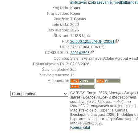
inkluzivno izobraževanje
,
medkulturnost
Kraj izida:
Koper
Kraj izvedbe:
Koper
Založnik:
T. Garvas
Leto izida:
2026
Leto izvedbe:
2026
Št. strani:
1 USB ključ
PID:
20.500.12556/RUP-23091
UDK:
376:37.064.1(043.2)
COBISS.SI-ID:
280142595
Opomba:
Sistemske zahteve: Adobe Acrobat Read
Datum objave v RUP:
02.06.2026
Število ogledov:
355
Število prenosov:
15
Metapodatki:
GARVAS, Tanja, 2026,
Mnenja učiteljev 
:
staršev učencev tujcev o medsebojnem
sodelovanju v inkluzivnem okolju na
izbrani šoli : magistrsko delo
[na spletu].
Magistrsko delo. Koper : T. Garvas.
[Dostopano 6 avgust 2026]. Pridobljeno 
https://repozitorij.upr.si/IzpisGradiva.php
lang=slv&id=23091
Kopiraj citat