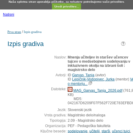
Naša spletna stran uporablja piškotke, za nekatere potrebujemo vašo privolitev.
Uredi privolitev...
Natisni
/
Prva stran
Izpis gradiva
Izpis gradiva
Naslov:
Mnenja učiteljev in staršev učencev
tujcev o medsebojnem sodelovanju v
inkluzivnem okolju na izbrani šoli :
magistrsko delo
Avtorji:
ID
Garvas, Tanja
(
avtor
)
ID
Lepičnik-Vodopivec, Jurka
(
mentor
)
V
o mentorju...
Datoteke:
MAG_Garvas_Tanja_2026.pdf
(761,
KB)
MD5:
042167D6209F07F562F720E783EFBD
Jezik:
Slovenski jezik
Vrsta gradiva:
Magistrsko delo/naloga
Tipologija:
2.09 - Magistrsko delo
Organizacija:
PEF - Pedagoška fakulteta
Ključne besede:
sodelovanje
,
učitelji
,
starši
,
učenci tujci
,