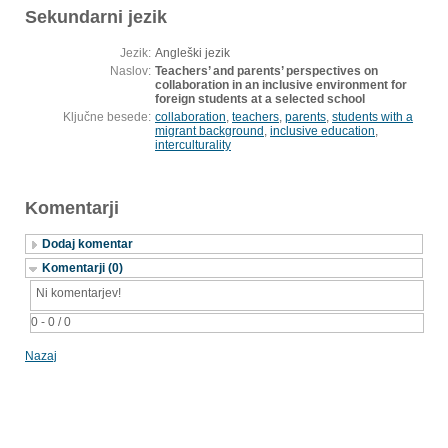
Sekundarni jezik
Jezik:
Angleški jezik
Naslov:
Teachers’ and parents’ perspectives on
collaboration in an inclusive environment for
foreign students at a selected school
Ključne besede:
collaboration
,
teachers
,
parents
,
students with a
migrant background
,
inclusive education
,
interculturality
Komentarji
Dodaj komentar
Komentarji (0)
Ni komentarjev!
0 - 0 / 0
Nazaj