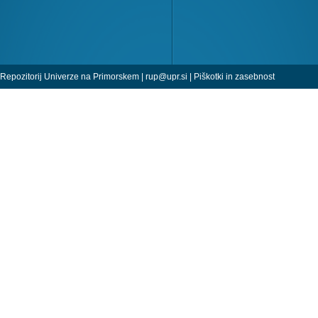
Repozitorij Univerze na Primorskem |
rup@upr.si
|
Piškotki in zasebnost