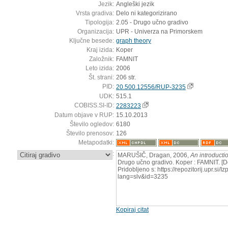
Jezik:
Angleški jezik
Vrsta gradiva:
Delo ni kategorizirano
Tipologija:
2.05 - Drugo učno gradivo
Organizacija:
UPR - Univerza na Primorskem
Ključne besede:
graph theory
Kraj izida:
Koper
Založnik:
FAMNIT
Leto izida:
2006
Št. strani:
206 str.
PID:
20.500.12556/RUP-3235
UDK:
515.1
COBISS.SI-ID:
2283223
Datum objave v RUP:
15.10.2013
Število ogledov:
6180
Število prenosov:
126
Metapodatki:
:
MARUŠIČ, Dragan, 2006,
An introducti
Drugo učno gradivo. Koper : FAMNIT. [D
Pridobljeno s: https://repozitorij.upr.si/
lang=slv&id=3235
Kopiraj citat