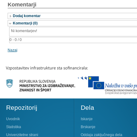
Komentarji
Dodaj komentar
Komentarji (0)
Ni komentarjev!
0 - 0 / 0
Nazaj
Repozitorij
Dela
Uvodnik
Iskanje
Statistika
Brskanje
Univerzitetne strani
Oddaja zaključnega dela