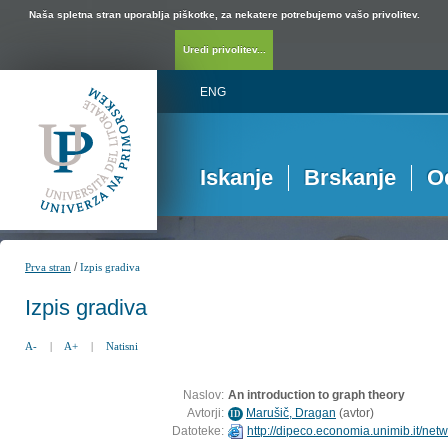
Naša spletna stran uporablja piškotke, za nekatere potrebujemo vašo privolitev.
Uredi privolitev...
ENG
Iskanje
Brskanje
O
/
Prva stran
Izpis gradiva
Izpis gradiva
A-
|
A+
|
Natisni
Naslov:
An introduction to graph theory
Avtorji:
Marušič, Dragan
(
avtor
)
ID
Datoteke:
http://dipeco.economia.unimib.it/ne