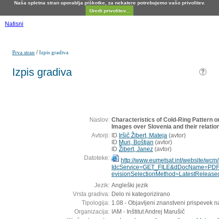
Naša spletna stran uporablja piškotke, za nekatere potrebujemo vašo privolitev.
Uredi privolitev...
Natisni
/
Prva stran
Izpis gradiva
Izpis gradiva
Naslov:
Characteristics of Cold-Ring Pattern o
Images over Slovenia and their relation
Avtorji:
ID
Iršič Žibert, Mateja
(
avtor
)
ID
Muri, Boštjan
(
avtor
)
ID
Žibert, Janez
(
avtor
)
Datoteke:
http://www.eumetsat.int/website/wcm/
IdcService=GET_FILE&dDocName=PD
evisionSelectionMethod=LatestReleas
Jezik:
Angleški jezik
Vrsta gradiva:
Delo ni kategorizirano
Tipologija:
1.08 - Objavljeni znanstveni prispevek n
Organizacija:
IAM - Inštitut Andrej Marušič