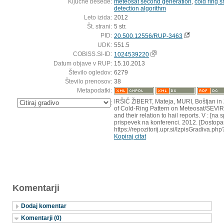
Ključne besede:
meteosat second generation
,
cold ring 
detection algorithm
Leto izida:
2012
Št. strani:
5 str.
PID:
20.500.12556/RUP-3463
UDK:
551.5
COBISS.SI-ID:
1024539220
Datum objave v RUP:
15.10.2013
Število ogledov:
6279
Število prenosov:
38
Metapodatki:
IRŠIČ ŽIBERT, Mateja, MURI, Boštjan in 
:
of Cold-Ring Pattern on Meteosat/SEVIRI
and their relation to hail reports. V : [na
prispevek na konferenci. 2012. [Dostopa
https://repozitorij.upr.si/IzpisGradiva.
Kopiraj citat
Komentarji
Dodaj komentar
Komentarji (0)