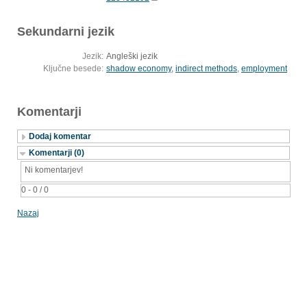
Sekundarni jezik
Jezik:
Angleški jezik
Ključne besede:
shadow economy
,
indirect methods
,
employment
Komentarji
Dodaj komentar
Komentarji (0)
Ni komentarjev!
0 - 0 / 0
Nazaj