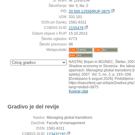
Št. strani:
str. [193]-208
Številčenje:
Vol. 5, No. 2
PID:
20.500.12556/RUP-3875
UDK:
331.101
ISSN pri članku:
1581-6311
COBISS.SI-ID:
2155479
Datum objave v RUP:
15.10.2013
Število ogledov:
4773
Število prenosov:
98
Metapodatki:
NASTAV, Bojan in BOJNEC, Štefan, 200
:
Shadow economy in Slovenia : the labou
approach.
Managing global transitions
[
spletu]. 2007. Vol. 5, no. 2, p. 193–208.
[Dostopano 6 avgust 2026]. Pridobljeno 
https://repozitorij.upr.si/IzpisGradiva.php
lang=slv&id=3875
Kopiraj citat
Gradivo je del revije
Naslov:
Managing global transitions
Založnik:
Faculty of management
ISSN:
1581-6311
COBISS.SI-ID:
123432192