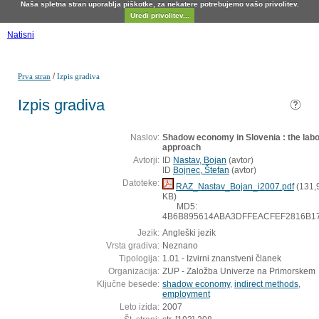
Naša spletna stran uporablja piškotke, za nekatere potrebujemo vašo privolitev.
Uredi privolitev...
Natisni
/
Prva stran
Izpis gradiva
Izpis gradiva
Naslov:
Shadow economy in Slovenia : the lab
approach
Avtorji:
ID
Nastav, Bojan
(
avtor
)
ID
Bojnec, Štefan
(
avtor
)
Datoteke:
RAZ_Nastav_Bojan_i2007.pdf
(131,
KB)
MD5:
4B6B895614ABA3DFFEACFEF2816B1
Jezik:
Angleški jezik
Vrsta gradiva:
Neznano
Tipologija:
1.01 - Izvirni znanstveni članek
Organizacija:
ZUP - Založba Univerze na Primorskem
Ključne besede:
shadow economy
,
indirect methods
,
employment
Leto izida:
2007