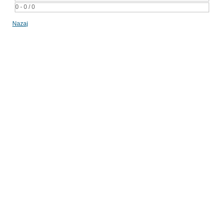
0 - 0 / 0
Nazaj