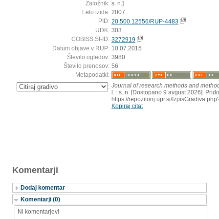
Založnik:
s. n.]
Leto izida:
2007
PID:
20.500.12556/RUP-4483
UDK:
303
COBISS.SI-ID:
3272919
Datum objave v RUP:
10.07.2015
Število ogledov:
3980
Število prenosov:
56
Metapodatki:
Journal of research methods and method
:
l. : s. n. [Dostopano 9 avgust 2026]. Prid
https://repozitorij.upr.si/IzpisGradiva.
Kopiraj citat
Komentarji
Dodaj komentar
Komentarji (0)
Ni komentarjev!