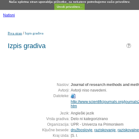
Naša spletna stran uporablja piškotke, za nekatere potrebujemo vašo privolitev.
Uredi privolitev...
Natisni
/
Prva stran
Izpis gradiva
Izpis gradiva
Naslov:
Journal of research methods and meth
Avtorji:
Avtorji niso navedeni.
Datoteke:
http://www.scientificjournals.org/journ
htm
Jezik:
Angleški jezik
Vrsta gradiva:
Delo ni kategorizirano
Organizacija:
UPR - Univerza na Primorskem
Ključne besede:
družboslovje
,
raziskovanje
,
raziskovaln
Kraj izida:
[S. l.