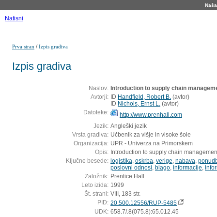
Naša 
Natisni
/
Prva stran
Izpis gradiva
Izpis gradiva
Naslov:
Introduction to supply chain managem
Avtorji:
ID
Handfield, Robert B.
(
avtor
)
ID
Nichols, Ernst L.
(
avtor
)
Datoteke:
http://www.prenhall.com
Jezik:
Angleški jezik
Vrsta gradiva:
Učbenik za višje in visoke šole
Organizacija:
UPR - Univerza na Primorskem
Opis:
Introduction to supply chain managemen
Ključne besede:
logistika
,
oskrba
,
verige
,
nabava
,
ponud
poslovni odnosi
,
blago
,
informacije
,
info
Založnik:
Prentice Hall
Leto izida:
1999
Št. strani:
VIII, 183 str.
PID:
20.500.12556/RUP-5485
UDK:
658.7/.8(075.8):65.012.45