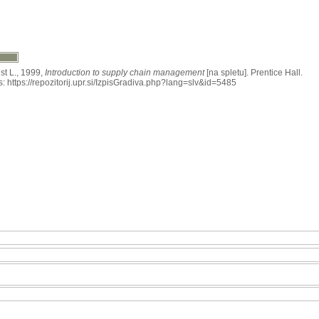
t L., 1999,
Introduction to supply chain management
[na spletu]. Prentice Hall.
: https://repozitorij.upr.si/IzpisGradiva.php?lang=slv&id=5485