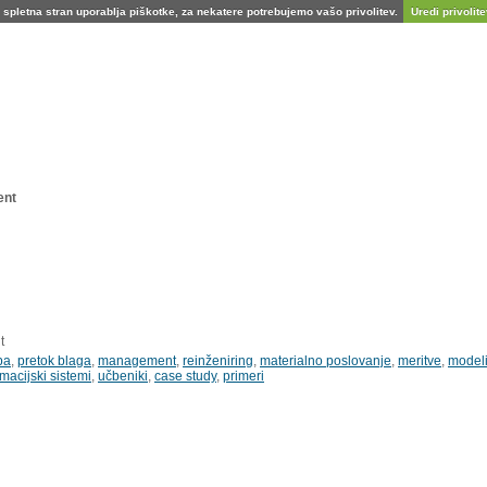
spletna stran uporablja piškotke, za nekatere potrebujemo vašo privolitev.
Uredi privolitev
ent
t
ba
,
pretok blaga
,
management
,
reinženiring
,
materialno poslovanje
,
meritve
,
model
rmacijski sistemi
,
učbeniki
,
case study
,
primeri