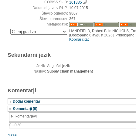
COBISS.SI-ID:
101335
Datum objave v RUP:
10.07.2015
Število ogledov:
9807
Število prenosov:
367
Metapodatki:
HANDFIELD, Robert B. in NICHOLS, Erns
:
[Dostopano 6 avgust 2026]. Pridobljeno s
Kopiraj citat
Sekundarni jezik
Jezik:
Angleški jezik
Naslov:
Supply chain management
Komentarji
Dodaj komentar
Komentarji (0)
Ni komentarjev!
0 - 0 / 0
Nazaj