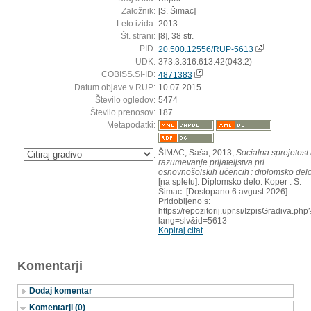
Založnik:
[S. Šimac]
Leto izida:
2013
Št. strani:
[8], 38 str.
PID:
20.500.12556/RUP-5613
UDK:
373.3:316.613.42(043.2)
COBISS.SI-ID:
4871383
Datum objave v RUP:
10.07.2015
Število ogledov:
5474
Število prenosov:
187
Metapodatki:
ŠIMAC, Saša, 2013,
Socialna sprejetost 
:
razumevanje prijateljstva pri
osnovnošolskih učencih : diplomsko del
[na spletu]. Diplomsko delo. Koper : S.
Šimac. [Dostopano 6 avgust 2026].
Pridobljeno s:
https://repozitorij.upr.si/IzpisGradiva.php
lang=slv&id=5613
Kopiraj citat
Komentarji
Dodaj komentar
Komentarji (0)