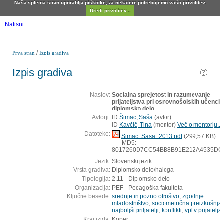
Naša spletna stran uporablja piškotke, za nekatere potrebujemo vašo privolitev.
Uredi privolitev...
Natisni
/
Prva stran
Izpis gradiva
Izpis gradiva
Naslov:
Socialna sprejetost in razumevanje
prijateljstva pri osnovnošolskih učenci
diplomsko delo
Avtorji:
ID
Šimac, Saša
(
avtor
)
ID
Kavčič, Tina
(
mentor
)
Več o mentorju..
Datoteke:
Simac_Sasa_2013.pdf
(299,57 KB)
MD5:
8017260D7CC54BB8B91E212A4535D
Jezik:
Slovenski jezik
Vrsta gradiva:
Diplomsko delo/naloga
Tipologija:
2.11 - Diplomsko delo
Organizacija:
PEF - Pedagoška fakulteta
Ključne besede:
srednje in pozno otroštvo
,
zgodnje
mladostništvo
,
sociometrična preizkušnj
najboljši priljatelji
,
konflikti
,
vpliv prijatelj
Kraj izida:
Koper