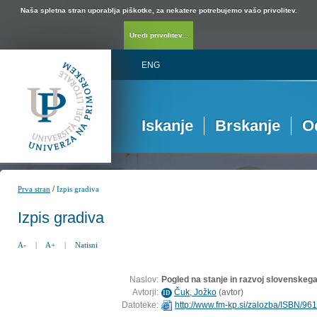
Naša spletna stran uporablja piškotke, za nekatere potrebujemo vašo privolitev.
Uredi privolitev...
ENG
Iskanje
Brskanje
O
/
Prva stran
Izpis gradiva
Izpis gradiva
A-
|
A+
|
Natisni
Naslov:
Pogled na stanje in razvoj slovenskeg
Avtorji:
Čuk, Jožko
(
avtor
)
ID
Datoteke:
http://www.fm-kp.si/zalozba/ISBN/96