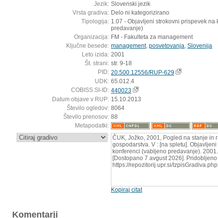
Jezik:
Slovenski jezik
Vrsta gradiva:
Delo ni kategorizirano
Tipologija:
1.07 - Objavljeni strokovni prispevek na
predavanje)
Organizacija:
FM - Fakulteta za management
Ključne besede:
management
,
posvetovanja
,
Slovenija
Leto izida:
2001
Št. strani:
str. 9-18
PID:
20.500.12556/RUP-629
UDK:
65.012.4
COBISS.SI-ID:
440023
Datum objave v RUP:
15.10.2013
Število ogledov:
8064
Število prenosov:
88
Metapodatki:
:
ČUK, Jožko, 2001, Pogled na stanje in 
gospodarstva. V : [na spletu]. Objavljen
konferenci (vabljeno predavanje). 2001.
[Dostopano 7 avgust 2026]. Pridobljeno 
https://repozitorij.upr.si/IzpisGradiva.
Kopiraj citat
Komentarji