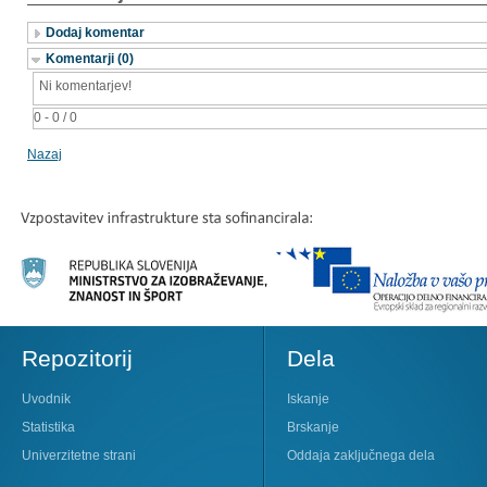
Dodaj komentar
Komentarji (0)
Ni komentarjev!
0 - 0 / 0
Nazaj
Repozitorij
Dela
Uvodnik
Iskanje
Statistika
Brskanje
Univerzitetne strani
Oddaja zaključnega dela