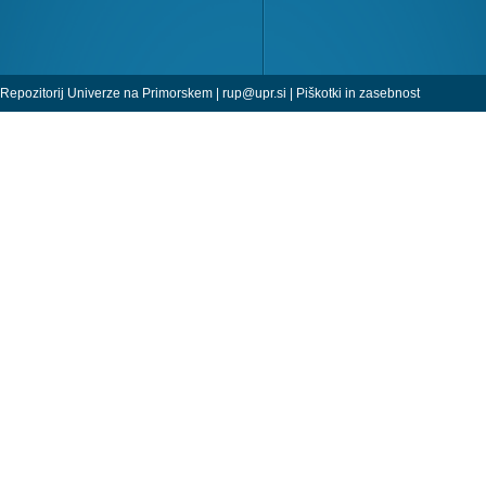
Repozitorij Univerze na Primorskem |
rup@upr.si
|
Piškotki in zasebnost