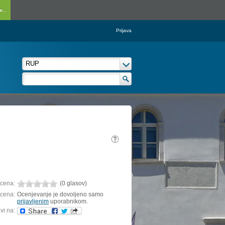
...
Prijava
cena:
(0 glasov)
cena:
Ocenjevanje je dovoljeno samo
prijavljenim
uporabnikom.
vi na: