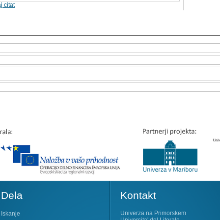
j citat
Dela
Kontakt
Univerza na Primorskem
Iskanje