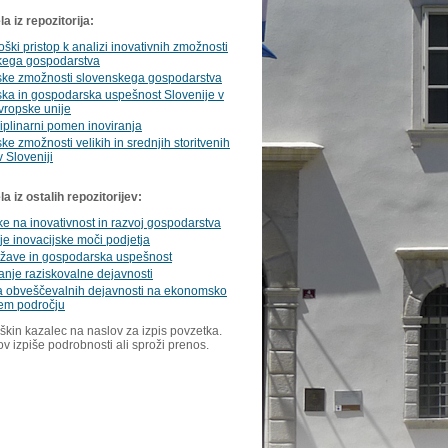
a iz repozitorija:
ški pristop k analizi inovativnih zmožnosti
kega gospodarstva
jske zmožnosti slovenskega gospodarstva
ska in gospodarska uspešnost Slovenije v
vropske unije
ciplinarni pomen inoviranja
ske zmožnosti velikih in srednjih storitvenih
v Sloveniji
 iz ostalih repozitorijev:
ike na inovativnost in razvoj gospodarstva
e inovacijske moči podjetja
ržave in gospodarska uspešnost
anje raziskovalne dejavnosti
ka obveščevalnih dejavnosti na ekonomsko
em področju
škin kazalec na naslov za izpis povzetka.
ov izpiše podrobnosti ali sproži prenos.