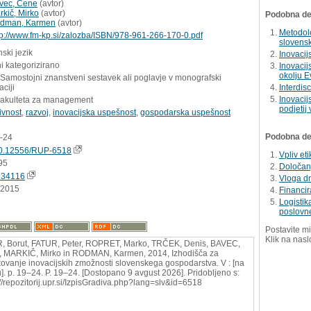
vec, Cene
(
avtor
)
rkič, Mirko
(
avtor
)
Podobna del
dman, Karmen
(
avtor
)
Metodolo
tp://www.fm-kp.si/zalozba/ISBN/978-961-266-170-0.pdf
slovens
ski jezik
Inovaci
i kategorizirano
Inovacij
okolju E
 Samostojni znanstveni sestavek ali poglavje v monografski
aciji
Interdis
Inovacij
Fakulteta za management
podjetij 
ivnost
,
razvoj
,
inovacijska uspešnost
,
gospodarska uspešnost
Podobna dela
9-24
0.12556/RUP-6518
Vpliv et
95
Določanj
234116
Vloga d
.2015
Financir
Logisti
poslovn
Postavite mi
Klik na nasl
, Borut, FATUR, Peter, ROPRET, Marko, TRČEK, Denis, BAVEC,
 MARKIČ, Mirko in RODMAN, Karmen, 2014, Izhodišča za
kovanje inovacijskih zmožnosti slovenskega gospodarstva. V : [na
u]. p. 19–24. P. 19–24. [Dostopano 9 avgust 2026]. Pridobljeno s:
://repozitorij.upr.si/IzpisGradiva.php?lang=slv&id=6518