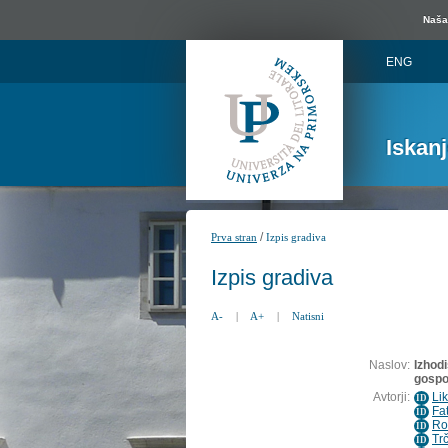
Naša 
ENG
Iskan
/
Prva stran
Izpis gradiva
Izpis gradiva
A-
|
A+
|
Natisni
Naslov:
Izhod
gospo
Avtorji:
Lik
ID
Fat
ID
Ro
ID
Tr
ID