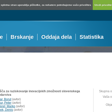
spletna stran uporablja piškotke, za nekatere potrebujemo vašo privolitev.
Uredi privolitev
je
Brskanje
Oddaja dela
Statistika
išča za raziskovanje inovacijskih zmožnosti slovenskega
Skupna o
darstva
Vaša o
ar, Borut
(
avtor
)
ur, Peter
(
avtor
)
Obja
pret, Marko
(
avtor
)
ček, Denis
(
avtor
)