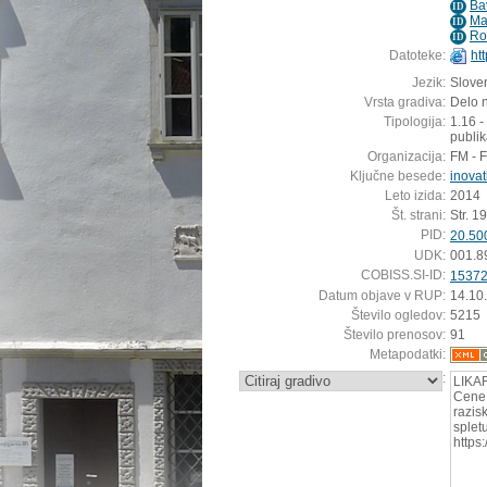
Ba
ID
Ma
ID
Ro
ID
Datoteke:
ht
Jezik:
Sloven
Vrsta gradiva:
Delo n
Tipologija:
1.16 -
publik
Organizacija:
FM - 
Ključne besede:
inovat
Leto izida:
2014
Št. strani:
Str. 1
PID:
20.50
UDK:
001.8
COBISS.SI-ID:
1537
Datum objave v RUP:
14.10
Število ogledov:
5215
Število prenosov:
91
Metapodatki:
:
LIKAR
Cene,
razis
splet
https