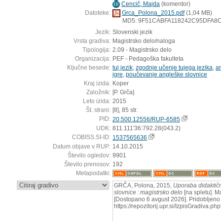
Cencič, Majda
(
komentor
)
ID
Datoteke:
Grca_Polona_2015.pdf
(1,04 MB)
MD5: 9F51CABFA118242C95DFA8
Jezik:
Slovenski jezik
Vrsta gradiva:
Magistrsko delo/naloga
Tipologija:
2.09 - Magistrsko delo
Organizacija:
PEF - Pedagoška fakulteta
Ključne besede:
tuj jezik
,
zgodnje učenje tujega jezika
,
a
igre
,
poučevanje angleške slovnice
Kraj izida:
Koper
Založnik:
[P. Grča]
Leto izida:
2015
Št. strani:
[8], 85 str.
PID:
20.500.12556/RUP-6585
UDK:
811.111'36:792.28(043.2)
COBISS.SI-ID:
1537565636
Datum objave v RUP:
14.10.2015
Število ogledov:
9901
Število prenosov:
192
Metapodatki:
:
GRČA, Polona, 2015,
Uporaba didaktičn
slovnice : magistrsko delo
[na spletu]. M
[Dostopano 6 avgust 2026]. Pridobljeno 
https://repozitorij.upr.si/IzpisGradiva.