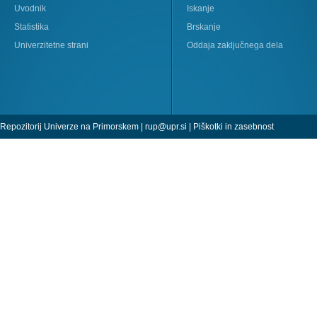
Uvodnik
Iskanje
Statistika
Brskanje
Univerzitetne strani
Oddaja zaključnega dela
Repozitorij Univerze na Primorskem |
rup@upr.si
|
Piškotki in zasebnost