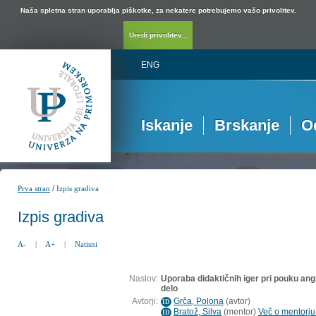
Naša spletna stran uporablja piškotke, za nekatere potrebujemo vašo privolitev.
Uredi privolitev...
ENG
Iskanje
Brskanje
O
/
Prva stran
Izpis gradiva
Izpis gradiva
A-
|
A+
|
Natisni
Naslov:
Uporaba didaktičnih iger pri pouku ang
delo
Avtorji:
Grča, Polona
(
avtor
)
ID
Bratož, Silva
(
mentor
)
Več o mentorju.
ID